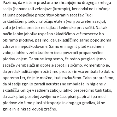
Pazimo, da v istem prostoru ne shranjujemo drugega zrelega
sadja (banane) ali zelenjave (krompir), ker dodatno izločanje
etilena pospešuje prezoritev obranih sadežev. Tudi
uskladiščeni plodovi izločajo etilen (vonj po zrelem sadju),
zato je treba prostor nekajkrat tedensko prezračiti. Na tak
način lahko jabolka uspešno skladiščimo več mesecev. Ko
obiramo plodove, pazimo, da uskladiščimo samo popolnoma
zdrave in nepoškodovane. Samo en nagnit plod v sadnem
zaboju lahko v zelo kratkem času povzroči propad večine
plodov v njem. Temu se izognemo, če redno pregledujemo
sadeže v embalaži in obolele sproti izločimo. Pomembno je,
da pred skladiščenjem očistimo prostor in vso embalažo dobro
operemo ter, če je le možno, tudi razkužimo. Tako preprečimo,
da bi sadje zgnilo zaradi neustrezne embalaže in higiene v
skladišču. Gnitje v sadnem zaboju lahko preprečimo tudi tako,
da vsak plod posebej zavijemo v časopisni papir ali pa med
plodove vložimo plast stiroporja in drugega gradiva, ki ne
gnije in je hkrati dovolj zračno.