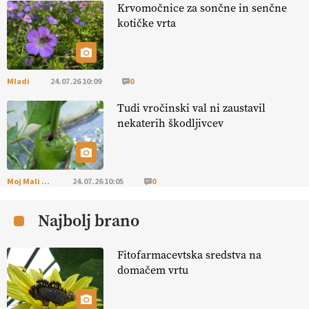
Krvomočnice za sončne in senčne
kotičke vrta
[EKOloško = LOGIČNO
]
Na kmetiji Polone Ratajc je pridelava
aronije
v dobrem desetletju zrasla v uspešno kmetijsko in
podjetniško zgodbo.
VEČ
https://t.co/EulJoSBYMi @EUAgri
#IMCAP #CAP https://t.co/xp1oihBDaJ
Mladi
24.07.26 10:09
0
13.07.2026
Tudi vročinski val ni zaustavil
nekaterih škodljivcev
[EKOloško = LOGIČNO
]
Ekološka vina so vse bolj iskana doma in
v tujini
. Zato je ekološka pridelava odlična priložnost za slovenske
vinarje
. VEČ
https://t.co/XAe9EbeAbK @EUAgri #IMCAP #CAP
https://t.co/01qpoeLyNP
Moj Mali Svet
24.07.26 10:05
0
13.07.2026
Najbolj brano
[EKOloško = LOGIČNO
] Mladi
so ključni za prihodnost
kmetijstva in uspešno prenovo kmetij
. VEČ
Fitofarmacevtska sredstva na
https://t.co/RRn8unbwXp @EUAgri #IMCAP #CAP
domačem vrtu
https://t.co/mnLHFv2VuP
13.07.2026