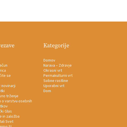
vezave
Kategorije
Domov
račun
Narava – Zdravje
rica
Okrasni vrt
čite se
Permakulturni vrt
Sobne rastline
z novinarji
Uporabni vrt
tki
Dom
sno trženje
a o varstvu osebnih
tkov
ki Glas
e in založba
ali Svet
ajmo.SI