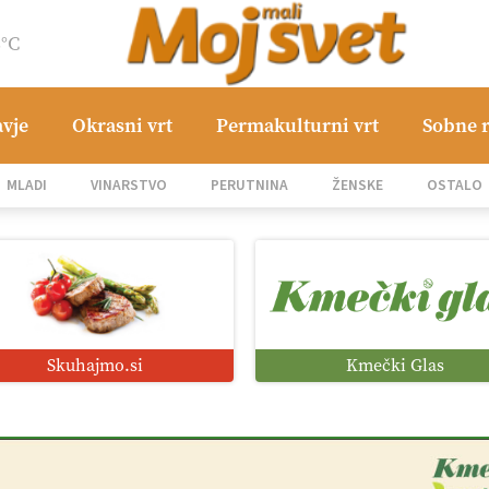
8°C
avje
Okrasni vrt
Permakulturni vrt
Sobne r
MLADI
VINARSTVO
PERUTNINA
ŽENSKE
OSTALO
Skuhajmo.si
Kmečki Glas