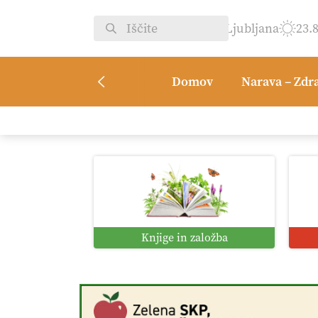
Ljubljana
23.
Domov
Narava – Zdr
Knjige in založba