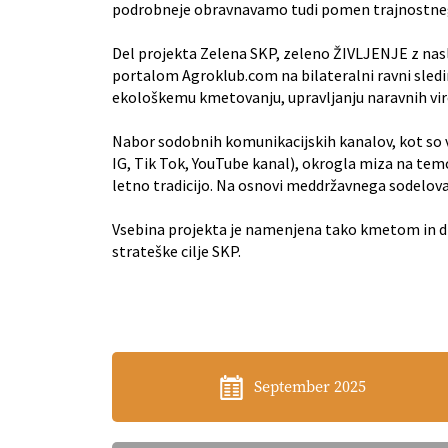
podrobneje obravnavamo tudi pomen trajnostneg
Del projekta Zelena SKP, zeleno ŽIVLJENJE z naslo
portalom Agroklub.com na bilateralni ravni sledi
ekološkemu kmetovanju, upravljanju naravnih vir
Nabor sodobnih komunikacijskih kanalov, kot so vi
IG, Tik Tok, YouTube kanal), okrogla miza na tem
letno tradicijo. Na osnovi meddržavnega sodelovan
Vsebina projekta je namenjena tako kmetom in dru
strateške cilje SKP.
September 2025