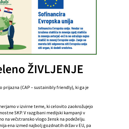
eleno ŽIVLJENJE
rijazna (CAP – sustainibly friendly), ki ga je
erjamo v izvirne teme, ki celovito zaokrožujejo
jnostne SKP. V razgibani medijski kampanji v
mo na večstransko vlogo žensk na podeželju.
nija ena izmed najbolj gozdnatih držav v EU, pa