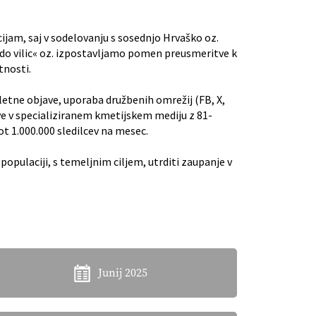
ijam, saj v sodelovanju s sosednjo Hrvaško oz.
 do vilic« oz. izpostavljamo pomen preusmeritve k
tnosti.
pletne objave, uporaba družbenih omrežij (FB, X,
ve v specializiranem kmetijskem mediju z 81-
t 1.000.000 sledilcev na mesec.
pulaciji, s temeljnim ciljem, utrditi zaupanje v
Junij 2025