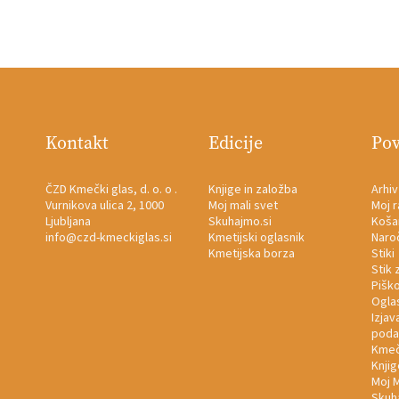
Kontakt
Edicije
Po
ČZD Kmečki glas, d. o. o .
Knjige in založba
Arhiv
Vurnikova ulica 2, 1000
Moj mali svet
Moj 
Ljubljana
Skuhajmo.si
Koša
info@czd-kmeckiglas.si
Kmetijski oglasnik
Naro
Kmetijska borza
Stiki
Stik 
Piško
Ogla
Izjav
poda
Kmeč
Knjig
Moj M
Skuh