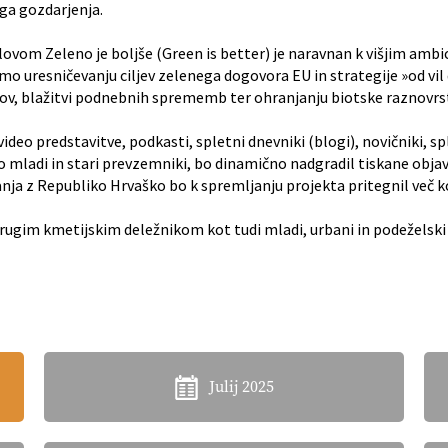
a gozdarjenja.
vom Zeleno je boljše (Green is better) je naravnan k višjim ambic
mo uresničevanju ciljev zelenega dogovora EU in strategije »od vil
ov, blažitvi podnebnih sprememb ter ohranjanju biotske raznovrs
deo predstavitve, podkasti, spletni dnevniki (blogi), novičniki, s
o mladi in stari prevzemniki, bo dinamično nadgradil tiskane obja
ja z Republiko Hrvaško bo k spremljanju projekta pritegnil več ko
gim kmetijskim deležnikom kot tudi mladi, urbani in podeželski po
Julij 2025