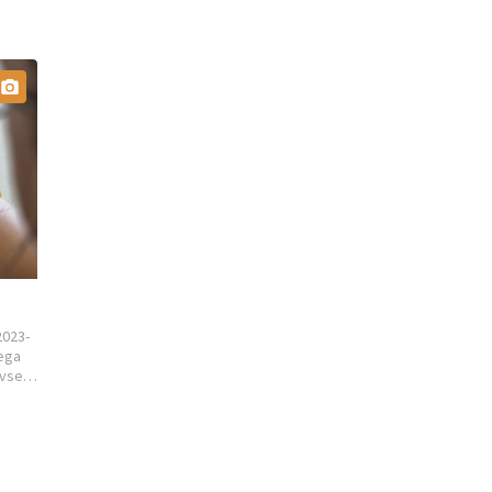
2023-
nega
 vse
P19 –
vorno
način