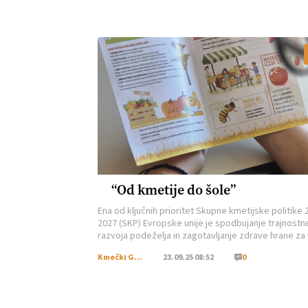
“Od kmetije do šole”
Ena od ključnih prioritet Skupne kmetijske politike 
2027 (SKP) Evropske unije je spodbujanje trajnost
razvoja podeželja in zagotavljanje zdrave hrane za
generacije. Pomembno mesto pri tem ima ukrep IR
Kmečki Glas
23.09.25 08:52
0
ekološko kmetijstvo. Ta krepi prehod v okolju
prijaznejše pridelovalne prakse in spodbuja odgo
ravnanje z naravnimi viri. Ekološko kmetijstvo ni le 
pridelave, ampak […]