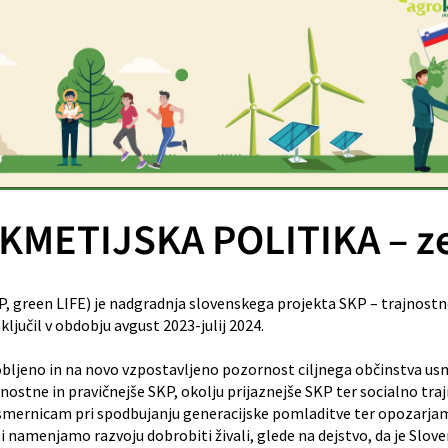
KMETIJSKA POLITIKA – z
green LIFE) je nadgradnja slovenskega projekta SKP – trajnostno p
ljučil v obdobju avgust 2023-julij 2024.
bljeno in na novo vzpostavljeno pozornost ciljnega občinstva usm
nostne in pravičnejše SKP, okolju prijaznejše SKP ter socialno tra
o smernicam pri spodbujanju generacijske pomladitve ter opozarja
i namenjamo razvoju dobrobiti živali, glede na dejstvo, da je Slove