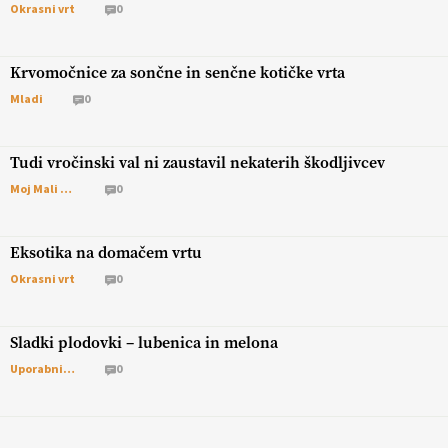
Okrasni vrt
0
Krvomočnice za sončne in senčne kotičke vrta
Mladi
0
Tudi vročinski val ni zaustavil nekaterih škodljivcev
Moj Mali Svet
0
Eksotika na domačem vrtu
Okrasni vrt
0
Sladki plodovki – lubenica in melona
Uporabni vrt
0