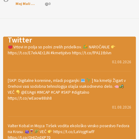
Moj Mali Svet
0
Twitter
Vrtovi in polja so polni zrelih pridelkov.
NAROČANJE
https://t.co/E7ekAEr2JN #kmetijstvo https://t.co/fPA11tblvn
02.08.2026
[SKP: Digitalne korenine, mladi poganjki
] Na kmetiji Žigart v
Orehovi vasi sodobna tehnologija olajša vsakodnevno delo.
VEČ
@EUAgri #IMCAP #CAP #SKP #digitalno
https://t.co/wEaow88sh8
01.08.2026
Valter Kobal in Mojca Tiršek vodita ekološko vinsko posestvo Fedora
na Krasu.
VEČ
https://t.co/LaVojgKwfF
https://t.co/QHIZn0XP70