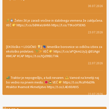
30.07.2026
Žetev žit je zaradi vročine in stabilnega vremena že zaključena.
VEČ
https://t.co/bBWaIz6Hhh https://t.co/TtKoOF5ENS
23.07.2026
[EKOloško = LOGIČNO
]
Ameriške borovnice so odlična izbira za
ekološko pridelavo.
VEČ
https://t.co/aPQkmLUy2j @EUAgri
#IMCAP #CAP https://t.co/tQd9tB1THk
22.07.2026
Traktor je nepogrešljiv, a tudi nevaren.
Varnost na kmetiji naj
bo vedno na prvem mestu.
VEČ
https://t.co/RcsFHlxERk
#traktor #varnost #kmetijstvo https://t.co/L4Er80AtXS
22.07.2026
[EKOloško = LOGIČNO
]
Za uspešno ohranjanje travišč sta ključna