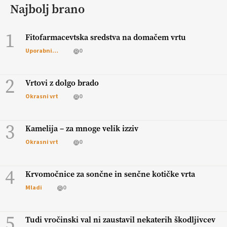
Najbolj brano
1
Fitofarmacevtska sredstva na domačem vrtu
Uporabni vrt
0
2
Vrtovi z dolgo brado
Okrasni vrt
0
3
Kamelija – za mnoge velik izziv
Okrasni vrt
0
4
Krvomočnice za sončne in senčne kotičke vrta
Mladi
0
5
Tudi vročinski val ni zaustavil nekaterih škodljivcev