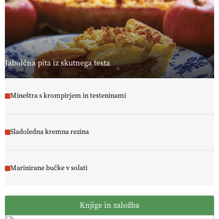
Jabolčna pita iz skutnega testa
Mineštra s krompirjem in testeninami
Sladoledna kremna rezina
Marinirane bučke v solati
Knjige in založba