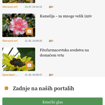
Okrasni vrt
24.07.26 10:15
0
[EKOloško = LOGIČNO
] Mladi
so ključni za prihodnost
kmetijstva in uspešno prenovo kmetij
. VEČ
Kamelija – za mnoge velik izziv
https://t.co/RRn8unbwXp @EUAgri #IMCAP #CAP
https://t.co/mnLHFv2VuP
13.07.2026
Okrasni vrt
21.05.26 09:03
0
[EKOloško = LOGIČNO
]
Ekološka reja kokoši skrbi za živali
, okolje
in kakovostna jajca
. VEČ
https://t.co/PX49GVsP1M
Fitofarmacevtska sredstva na
@EUAgri #IMCAP #CAP https://t.co/a1xatzEeid
domačem vrtu
13.07.2026
[EKOloško = LOGIČNO
]
Za bolj zdrava tla, večjo odpornost tal
Uporabni vrt
21.05.26 09:07
0
na sušo in manj škodljivcev.
VEČ
https://t.co/PgMzHo6tt3
@EUAgri #IMCAP #CAP https://t.co/azYaR71AkI
Zadnje na naših portalih
10.07.2026
Kmečki glas
[EKOloško = LOGIČNO ] Ekološka hrana: Resnica ali le dobra reklama?