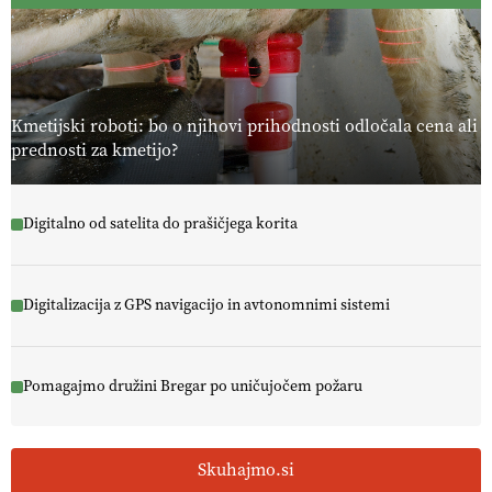
PRISLUHNITE
@EUAgri #imcap #cap #eco #skp #vlog
https://t.co/yev5PreiJu
09.07.2026
Kmetijski roboti: bo o njihovi prihodnosti odločala cena ali
prednosti za kmetijo?
Digitalno od satelita do prašičjega korita
Digitalizacija z GPS navigacijo in avtonomnimi sistemi
Pomagajmo družini Bregar po uničujočem požaru
Skuhajmo.si