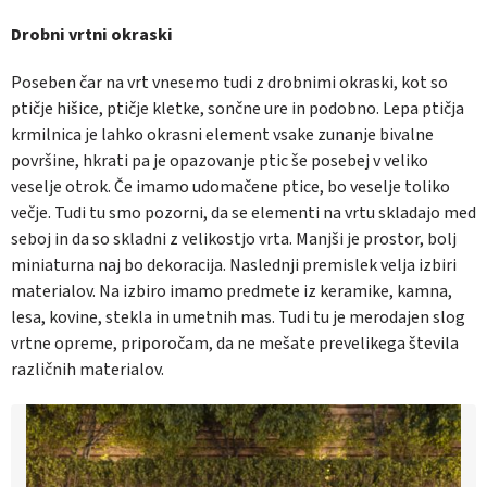
Drobni vrtni okraski
Poseben čar na vrt vnesemo tudi z drobnimi okraski, kot so
ptičje hišice, ptičje kletke, sončne ure in podobno. Lepa ptičja
krmilnica je lahko okrasni element vsake zunanje bivalne
površine, hkrati pa je opazovanje ptic še posebej v veliko
veselje otrok. Če imamo udomačene ptice, bo veselje toliko
večje. Tudi tu smo pozorni, da se elementi na vrtu skladajo med
seboj in da so skladni z velikostjo vrta. Manjši je prostor, bolj
miniaturna naj bo dekoracija. Naslednji premislek velja izbiri
materialov. Na izbiro imamo predmete iz keramike, kamna,
lesa, kovine, stekla in umetnih mas. Tudi tu je merodajen slog
vrtne opreme, priporočam, da ne mešate prevelikega števila
različnih materialov.