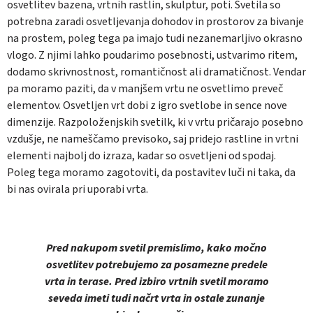
osvetlitev bazena, vrtnih rastlin, skulptur, poti. Svetila so
potrebna zaradi osvetljevanja dohodov in prostorov za bivanje
na prostem, poleg tega pa imajo tudi nezanemarljivo okrasno
vlogo. Z njimi lahko poudarimo posebnosti, ustvarimo ritem,
dodamo skrivnostnost, romantičnost ali dramatičnost. Vendar
pa moramo paziti, da v manjšem vrtu ne osvetlimo preveč
elementov. Osvetljen vrt dobi z igro svetlobe in sence nove
dimenzije. Razpoloženjskih svetilk, ki v vrtu pričarajo posebno
vzdušje, ne nameščamo previsoko, saj pridejo rastline in vrtni
elementi najbolj do izraza, kadar so osvetljeni od spodaj.
Poleg tega moramo zagotoviti, da postavitev luči ni taka, da
bi nas ovirala pri uporabi vrta.
Pred nakupom svetil premislimo, kako močno
osvetlitev potrebujemo za posamezne predele
vrta in terase. Pred izbiro vrtnih svetil moramo
seveda imeti tudi načrt vrta in ostale zunanje