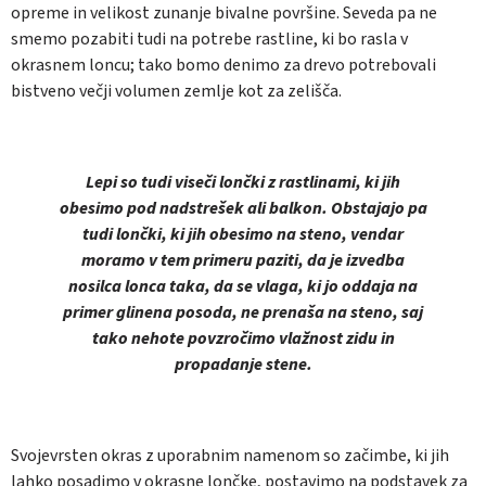
opreme in velikost zunanje bivalne površine. Seveda pa ne
smemo pozabiti tudi na potrebe rastline, ki bo rasla v
okrasnem loncu; tako bomo denimo za drevo potrebovali
bistveno večji volumen zemlje kot za zelišča.
Lepi so tudi viseči lončki z rastlinami, ki jih
obesimo pod nadstrešek ali balkon. Obstajajo pa
tudi lončki, ki jih obesimo na steno, vendar
moramo v tem primeru paziti, da je izvedba
nosilca lonca taka, da se vlaga, ki jo oddaja na
primer glinena posoda, ne prenaša na steno, saj
tako nehote povzročimo vlažnost zidu in
propadanje stene.
Svojevrsten okras z uporabnim namenom so začimbe, ki jih
lahko posadimo v okrasne lončke, postavimo na podstavek za