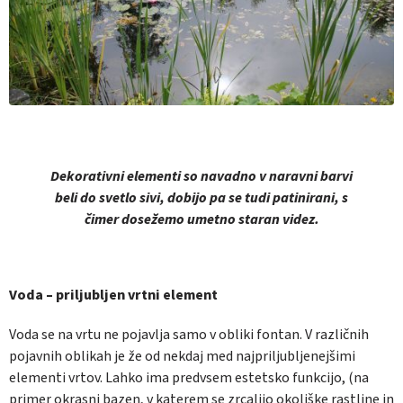
Dekorativni elementi so navadno v naravni barvi
beli do svetlo sivi, dobijo pa se tudi patinirani, s
čimer dosežemo umetno staran videz.
Voda – priljubljen vrtni element
Voda se na vrtu ne pojavlja samo v obliki fontan. V različnih
pojavnih oblikah je že od nekdaj med najpriljubljenejšimi
elementi vrtov. Lahko ima predvsem estetsko funkcijo, (na
primer okrasni bazen, v katerem se zrcalijo okoliške rastline in