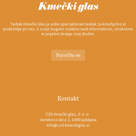
Tednik Kmečki Glas je edini specializirani tednik za kmetijstvo in
podeželje pri nas. S svojo bogato vsebino nudi informativno, strokovno
in prijetno branje vsej družini.
Naročite se
Kontakt
ČZD Kmečki glas, d. o. o .
Vurnikova ulica 2, 1000 Ljubljana
info@czd-kmeckiglas.si