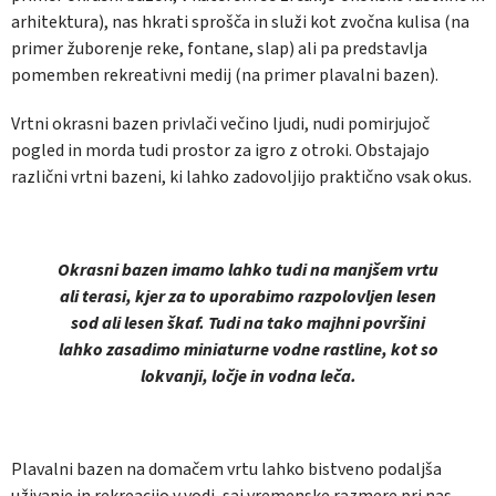
arhitektura), nas hkrati sprošča in služi kot zvočna kulisa (na
primer žuborenje reke, fontane, slap) ali pa predstavlja
pomemben rekreativni medij (na primer plavalni bazen).
Vrtni okrasni bazen privlači večino ljudi, nudi pomirjujoč
pogled in morda tudi prostor za igro z otroki. Obstajajo
različni vrtni bazeni, ki lahko zadovoljijo praktično vsak okus.
Okrasni bazen imamo lahko tudi na manjšem vrtu
ali terasi, kjer za to uporabimo razpolovljen lesen
sod ali lesen škaf. Tudi na tako majhni površini
lahko zasadimo miniaturne vodne rastline, kot so
lokvanji, ločje in vodna leča.
Plavalni bazen na domačem vrtu lahko bistveno podaljša
uživanje in rekreacijo v vodi, saj vremenske razmere pri nas