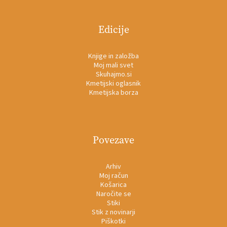
Edicije
Knjige in založba
Moj mali svet
Skuhajmo.si
Kmetijski oglasnik
Kmetijska borza
Povezave
Arhiv
Moj račun
Košarica
Naročite se
Stiki
Stik z novinarji
Piškotki