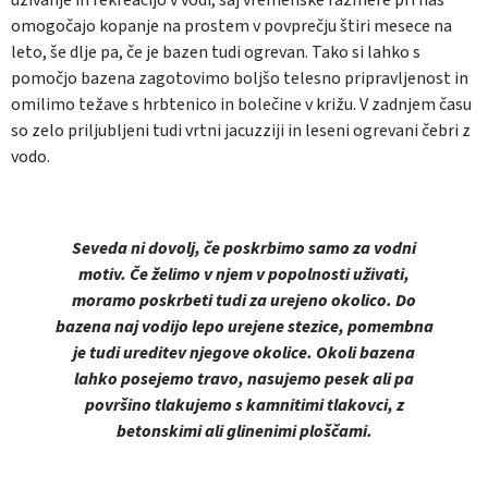
omogočajo kopanje na prostem v povprečju štiri mesece na
leto, še dlje pa, če je bazen tudi ogrevan. Tako si lahko s
pomočjo bazena zagotovimo boljšo telesno pripravljenost in
omilimo težave s hrbtenico in bolečine v križu. V zadnjem času
so zelo priljubljeni tudi vrtni jacuzziji in leseni ogrevani čebri z
vodo.
Seveda ni dovolj, če poskrbimo samo za vodni
motiv. Če želimo v njem v popolnosti uživati,
moramo poskrbeti tudi za urejeno okolico. Do
bazena naj vodijo lepo urejene stezice, pomembna
je tudi ureditev njegove okolice. Okoli bazena
lahko posejemo travo, nasujemo pesek ali pa
površino tlakujemo s kamnitimi tlakovci, z
betonskimi ali glinenimi ploščami.