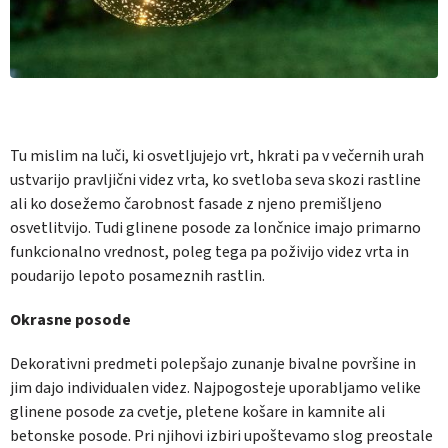
Tu mislim na luči, ki osvetljujejo vrt, hkrati pa v večernih urah
ustvarijo pravljični videz vrta, ko svetloba seva skozi rastline
ali ko dosežemo čarobnost fasade z njeno premišljeno
osvetlitvijo. Tudi glinene posode za lončnice imajo primarno
funkcionalno vrednost, poleg tega pa poživijo videz vrta in
poudarijo lepoto posameznih rastlin.
Okrasne posode
Dekorativni predmeti polepšajo zunanje bivalne površine in
jim dajo individualen videz. Najpogosteje uporabljamo velike
glinene posode za cvetje, pletene košare in kamnite ali
betonske posode. Pri njihovi izbiri upoštevamo slog preostale