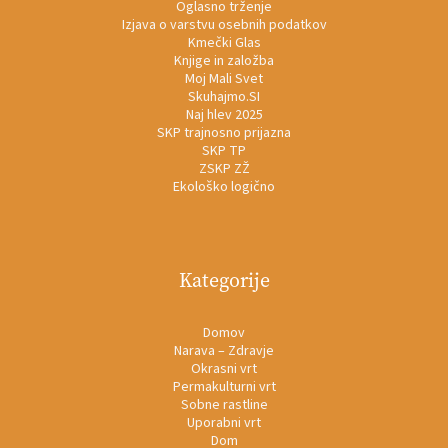
Oglasno trženje
Izjava o varstvu osebnih podatkov
Kmečki Glas
Knjige in založba
Moj Mali Svet
Skuhajmo.SI
Naj hlev 2025
SKP trajnosno prijazna
SKP TP
ZSKP ZŽ
Ekološko logično
Kategorije
Domov
Narava – Zdravje
Okrasni vrt
Permakulturni vrt
Sobne rastline
Uporabni vrt
Dom