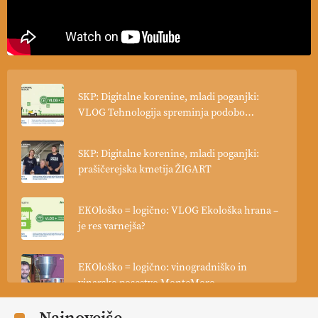
SKP: Digitalne korenine, mladi poganjki:
VLOG Tehnologija spreminja podobo
kmetijstva
SKP: Digitalne korenine, mladi poganjki:
prašičerejska kmetija ŽIGART
EKOloško = logično: VLOG Ekološka hrana –
je res varnejša?
EKOloško = logično: vinogradniško in
vinarsko posestvo MonteMoro