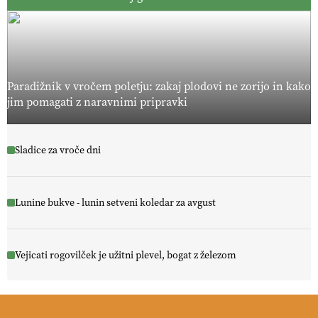
Paradižnik v vročem poletju: zakaj plodovi ne zorijo in kako
jim pomagati z naravnimi pripravki
Sladice za vroče dni
Lunine bukve - lunin setveni koledar za avgust
Vejicati rogovilček je užitni plevel, bogat z železom