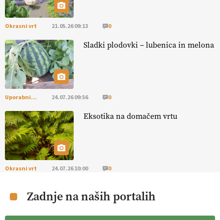
Okrasni vrt
21.05.26 09:13
0
Sladki plodovki – lubenica in melona
Uporabni vrt
24.07.26 09:56
0
Eksotika na domačem vrtu
Okrasni vrt
24.07.26 10:00
0
Zadnje na naših portalih