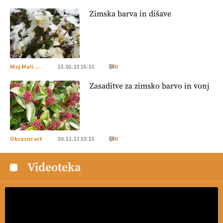
Zimska barva in dišave
Moj Mali Svet
13.02.23 15:31
0
Zasaditve za zimsko barvo in vonj
Okrasni vrt
30.12.22 13:11
0
Videoteka