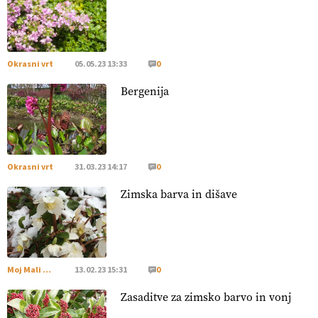
[EKOloško = LOGIČNO
]
Poleti pridelek rešujejo zdrava tla
in vlaga.
VEČ
https://t.co/qmMX2yevum @EUAgri #IMCAP
#CAP https://t.co/dDwsipE645
Okrasni vrt
05.05.23 13:33
0
15.07.2026
Bergenija
[EKOloško = LOGIČNO
]
Mulčer
– naravna pot do zdravih
tal
. VEČ
https://t.co/J7RkeaYpYu @EUAgri #IMCAP #CAP
https://t.co/RVG0FzcQN6
14.07.2026
Okrasni vrt
31.03.23 14:17
0
Zimska barva in dišave
[EKOloško = LOGIČNO
] Zdravje rastlin je ključno za
prehransko varnost,
okolje in kakovost življenja. VEČ
https://t.co/K0USFPJ5fJ @EUAgri #IMCAP #CAP
https://t.co/vcHhoOixHy
14.07.2026
Moj Mali Svet
13.02.23 15:31
0
Zasaditve za zimsko barvo in vonj
[EKOloško = LOGIČNO
]
Danes ni pomembna le količina