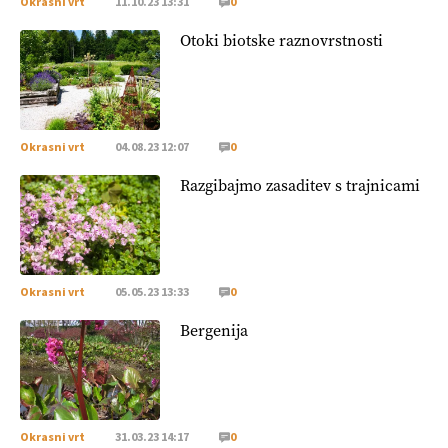
Okrasni vrt
11.10.23 13:31
0
Otoki biotske raznovrstnosti
Okrasni vrt
04.08.23 12:07
0
Razgibajmo zasaditev s trajnicami
Okrasni vrt
05.05.23 13:33
0
Bergenija
Okrasni vrt
31.03.23 14:17
0