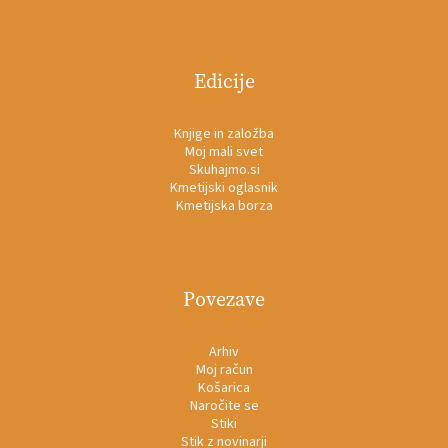
Edicije
Knjige in založba
Moj mali svet
Skuhajmo.si
Kmetijski oglasnik
Kmetijska borza
Povezave
Arhiv
Moj račun
Košarica
Naročite se
Stiki
Stik z novinarji