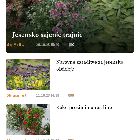
Jesensko sajenje trajnic
Moj Mali Svet
26.10.23 15:49
0
Naravne zasaditve za jesensko
obdobje
Okrasni vrt
11.10.23 14:39
0
Kako prezimimo rastline