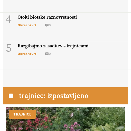
4
Otoki biotske raznovrstnosti
Okrasni vrt
0
5
Razgibajmo zasaditev s trajnicami
Okrasni vrt
0
trajnice: izpostavljeno
TRAJNICE