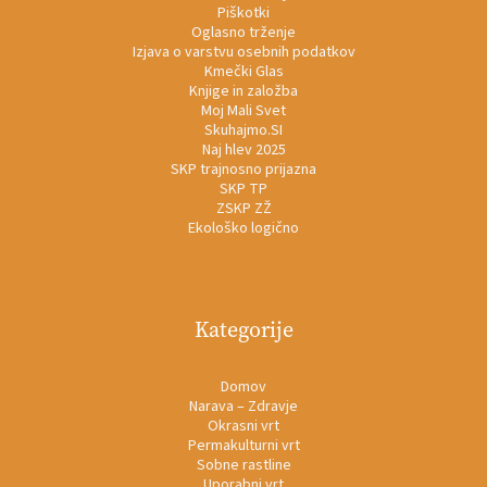
Piškotki
Oglasno trženje
Izjava o varstvu osebnih podatkov
Kmečki Glas
Knjige in založba
Moj Mali Svet
Skuhajmo.SI
Naj hlev 2025
SKP trajnosno prijazna
SKP TP
ZSKP ZŽ
Ekološko logično
Kategorije
Domov
Narava – Zdravje
Okrasni vrt
Permakulturni vrt
Sobne rastline
Uporabni vrt