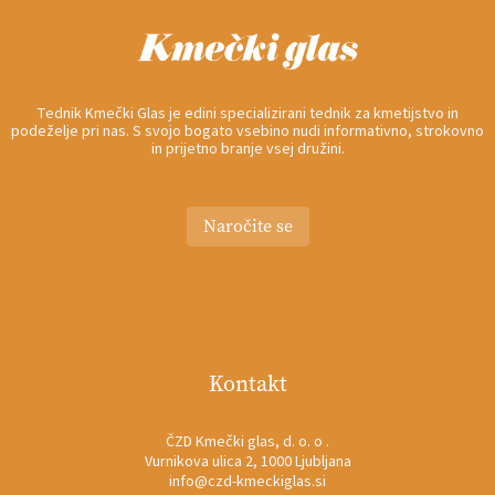
Tednik Kmečki Glas je edini specializirani tednik za kmetijstvo in
podeželje pri nas. S svojo bogato vsebino nudi informativno, strokovno
in prijetno branje vsej družini.
Naročite se
Kontakt
ČZD Kmečki glas, d. o. o .
Vurnikova ulica 2, 1000 Ljubljana
info@czd-kmeckiglas.si