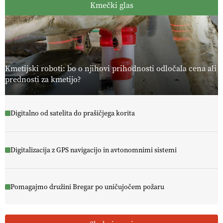
Kmečki glas
Kmetijski roboti: bo o njihovi prihodnosti odločala cena ali
prednosti za kmetijo?
Digitalno od satelita do prašičjega korita
Digitalizacija z GPS navigacijo in avtonomnimi sistemi
Pomagajmo družini Bregar po uničujočem požaru