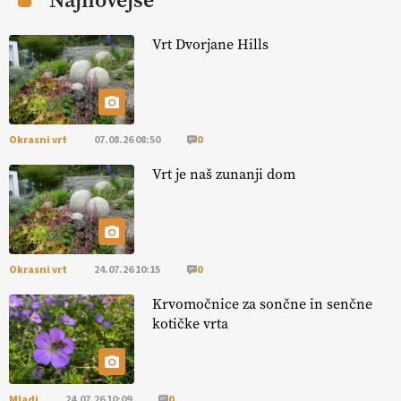
Najnovejše
EKOloško = logično: ekološka kmetija
KURNIK
Vrt Dvorjane Hills
EKOloško = logično: ekološka kmetija
HOMAR
Okrasni vrt
07.08.26 08:50
0
EKOloško = logično: VLOG Ekološko
kmetijstvo brez škropljenja?
Vrt je naš zunanji dom
EKOloško = logično: ekološka kmetija
ALTENBAHER
Okrasni vrt
24.07.26 10:15
0
EKOloško = logično: ekološko oljarstvo
Krvomočnice za sončne in senčne
MORGAN
kotičke vrta
EKOloško = logično: ekološka kmetija
FREŠER
Mladi
24.07.26 10:09
0