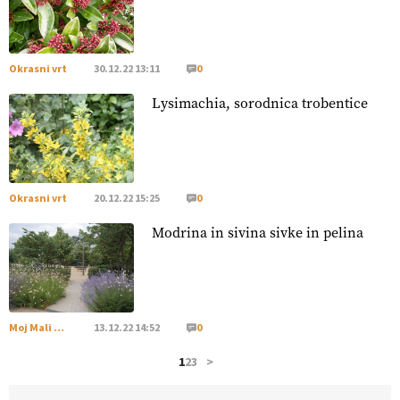
hrane, ampak tudi način njene pridelave
. VEČ
https://t.co/bKGeI4ZcNi @EUAgri #imcap #cap #blog
https://t.co/2sllAmcKwG
14.07.2026
Okrasni vrt
30.12.22 13:11
0
Lysimachia, sorodnica trobentice
[EKOloško = LOGIČNO
]
Kakovostna ekološka semena in
prilagojene sorte
so temelj uspešne ekološke pridelave.
VEČ
https://t.co/OQSsax7l8V @EUAgri #IMCAP #CAP
https://t.co/PAL0zlhVia
13.07.2026
Okrasni vrt
20.12.22 15:25
0
Modrina in sivina sivke in pelina
[EKOloško = LOGIČNO
]
Na kmetiji Polone Ratajc je
pridelava aronije
v dobrem desetletju zrasla v uspešno
kmetijsko in podjetniško zgodbo.
VEČ
https://t.co/EulJoSBYMi @EUAgri #IMCAP #CAP
https://t.co/xp1oihBDaJ
Moj Mali Svet
13.12.22 14:52
0
13.07.2026
1
2
3
>
[EKOloško = LOGIČNO
]
Ekološka vina so vse bolj iskana