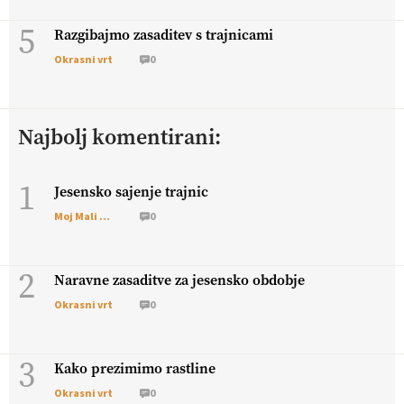
5
Razgibajmo zasaditev s trajnicami
Okrasni vrt
0
Najbolj komentirani:
1
Jesensko sajenje trajnic
Moj Mali Svet
0
2
Naravne zasaditve za jesensko obdobje
Okrasni vrt
0
3
Kako prezimimo rastline
Okrasni vrt
0