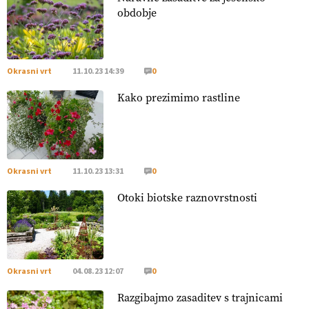
22.07.2026
obdobje
[EKOloško = LOGIČNO
]
Za uspešno ohranjanje travišč sta
ključna kmetijstvo
in predvsem reja travojedih živali
. VEČ
https://t.co/YvDmY3UNng @EUAgri #IMCAP #CAP
Okrasni vrt
11.10.23 14:39
0
https://t.co/Wz0y1nUcWl
Kako prezimimo rastline
21.07.2026
[EKOloško = LOGIČNO
]
Pet-nat je vse bolj priljubljeno
naravno peneče vino, tudi v Sloveniji.
VEČ
https://t.co/9fpqD3fCrE @EUAgri #IMCAP #CAP
Okrasni vrt
11.10.23 13:31
0
https://t.co/iQ8HkdQnsD
Otoki biotske raznovrstnosti
20.07.2026
[EKOloško = LOGIČNO
]
Posestvo MonteMoro – ekološka
pridelava z mislijo na naravo.
VEČ
https://t.co/Z7jXvK4gjr
@EUAgri #IMCAP #CAP https://t.co/Bf31lnQSIb
Okrasni vrt
04.08.23 12:07
0
15.07.2026
Razgibajmo zasaditev s trajnicami