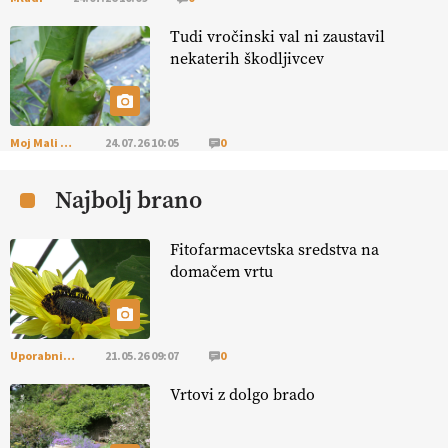
Tudi vročinski val ni zaustavil
KMETIJSKA LIGA PRVAKOV: POMLADITEV
nekaterih škodljivcev
KMETIJSKE EKIPE
KMETIJSKA LIGA PRVAKOV: UKRAJINA vs.
EVROPA
Moj Mali Svet
24.07.26 10:05
0
Najbolj brano
EKOloško = logično: ekološka kmetija
B'ZGAR
Fitofarmacevtska sredstva na
domačem vrtu
EKOloško = logično: VLOG Okus je
pomembnejši od izgleda
Uporabni vrt
21.05.26 09:07
0
EKOloško = logično: ekološka kmetija PR'
RAKARI
Vrtovi z dolgo brado