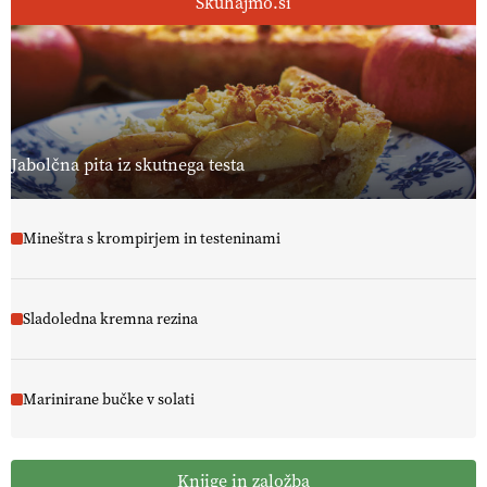
Skuhajmo.si
Jabolčna pita iz skutnega testa
Mineštra s krompirjem in testeninami
Sladoledna kremna rezina
Marinirane bučke v solati
Knjige in založba