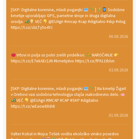
[SKP: Digitalne korenine, mladi poganjki
]
Sodobne
kmetije uporabljajo GPS, pametne stroje in druga digitalna
orodja.
VEČ
@EUAgri #imcap #cap #digitalno #skp #vlog
https://t.co/cbLTy5o4YJ
06.08.2026
Vrtovi in polja so polni zrelih pridelkov.
NAROČANJE
https://t.co/E7ekAEr2JN #kmetijstvo https://t.co/fPA11tblvn
02.08.2026
[SKP: Digitalne korenine, mladi poganjki
] Na kmetiji Žigart
v Orehovi vasi sodobna tehnologija olajša vsakodnevno delo.
VEČ
@EUAgri #IMCAP #CAP #SKP #digitalno
https://t.co/wEaow88sh8
01.08.2026
Valter Kobal in Mojca Tiršek vodita ekološko vinsko posestvo