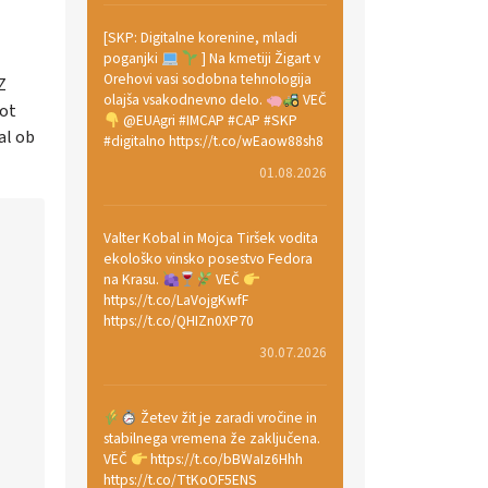
[SKP: Digitalne korenine, mladi
poganjki
] Na kmetiji Žigart v
Orehovi vasi sodobna tehnologija
Z
olajša vsakodnevno delo.
VEČ
kot
@EUAgri #IMCAP #CAP #SKP
al ob
#digitalno https://t.co/wEaow88sh8
01.08.2026
Valter Kobal in Mojca Tiršek vodita
ekološko vinsko posestvo Fedora
na Krasu.
VEČ
https://t.co/LaVojgKwfF
https://t.co/QHIZn0XP70
30.07.2026
Žetev žit je zaradi vročine in
stabilnega vremena že zaključena.
VEČ
https://t.co/bBWaIz6Hhh
https://t.co/TtKoOF5ENS