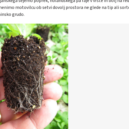
janskega sejemo poprek, holandskega pa raje v vrste in bolj na re
enimo motovilcu ob setvi dovolj prostora ne glede na tip ali sorto
ninsko grudo.