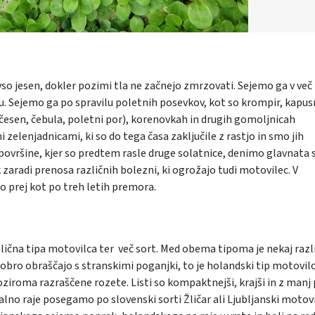
so jesen, dokler pozimi tla ne začnejo zmrzovati. Sejemo ga v več
ku. Sejemo ga po spravilu poletnih posevkov, kot so krompir, kapus
 (česen, čebula, poletni por), korenovkah in drugih gomoljnicah
 zelenjadnicami, ki so do tega časa zaključile z rastjo in smo jih
a površine, kjer so predtem rasle druge solatnice, denimo glavnata 
 zaradi prenosa različnih bolezni, ki ogrožajo tudi motovilec. V
o prej kot po treh letih premora.
azlična tipa motovilca ter več sort. Med obema tipoma je nekaj razli
se dobro obraščajo s stranskimi poganjki, to je holandski tip motovilc
oziroma razraščene rozete. Listi so kompaktnejši, krajši in z manj 
onalno raje posegamo po slovenski sorti Žličar ali Ljubljanski motov