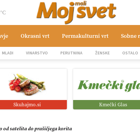
6°C
avje
Okrasni vrt
Permakulturni vrt
Sobne r
MLADI
VINARSTVO
PERUTNINA
ŽENSKE
OSTALO
mo družini Bregar po uničujočem požaru
in suša obremenjujeta evropsko kmetijstvo
i roboti: bo o njihovi prihodnosti odločala cena ali prednosti z
Skuhajmo.si
Kmečki Glas
o od satelita do prašičjega korita
zacija z GPS navigacijo in avtonomnimi sistemi