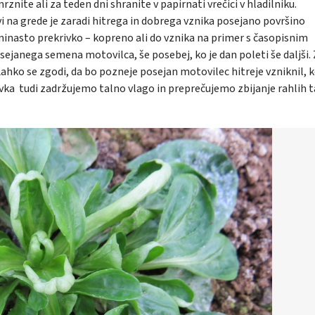
nite ali za teden dni shranite v papirnati vrečici v hladilniku.
tvi na grede je zaradi hitrega in dobrega vznika posejano površino
kninasto prekrivko – kopreno ali do vznika na primer s časopisnim
sejanega semena motovilca, še posebej, ko je dan poleti še daljši. 
 Lahko se zgodi, da bo pozneje posejan motovilec hitreje vzniknil, 
sevka tudi zadržujemo talno vlago in preprečujemo zbijanje rahlih t