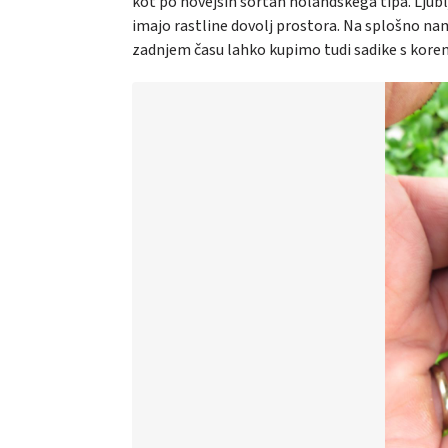
kot po novejših sortah holandskega tipa. Ljubl
imajo rastline dovolj prostora. Na splošno nam
zadnjem času lahko kupimo tudi sadike s kore