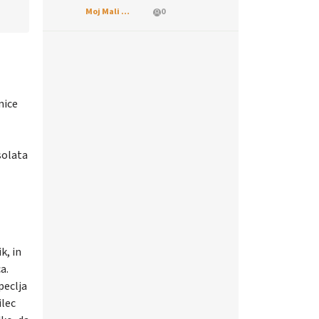
škodljivcev
Moj Mali Svet
0
nice
solata
k, in
a.
peclja
ilec