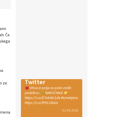
kami
ah. Če
jskega
pa.
Twitter
o za
Vrtovi in polja so polni zrelih
pridelkov.
NAROČANJE
https://t.co/E7ekAEr2JN #kmetijstvo
https://t.co/fPA11tblvn
02.08.2026
semena