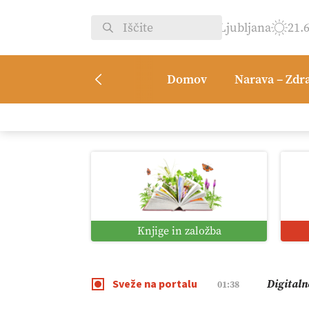
Ljubljana
21.
Domov
Narava – Zdr
Pomagaj
09:09
Vročina 
08:45
Kmetijsk
07:00
Knjige in založba
Digitaln
01:38
Sveže na portalu
Digitali
12:11