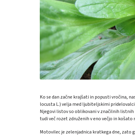
Ko se dan začne krajšati in popusti vročina, na
locusta
L.)
velja
med ljubiteljskimi pridelovalci
Njegovi listov so oblikovani v značilnih listnih
tudi več rozet združenih v eno večjo in košato 
Motovilec je zelenjadnica kratkega dne, zato g