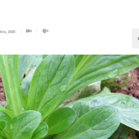
1
0
bra, 2025