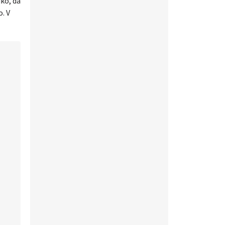
dko, da
. V