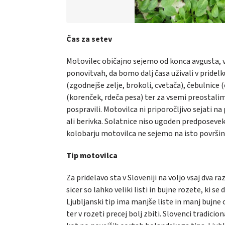
Čas za setev
Motovilec običajno sejemo od konca avgusta, v
ponovitvah, da bomo dalj časa uživali v pridel
(zgodnejše zelje, brokoli, cvetača), čebulnice
(korenček, rdeča pesa) ter za vsemi preostalimi
pospravili. Motovilca ni priporočljivo sejati n
ali berivka. Solatnice niso ugoden predposevek
kolobarju motovilca ne sejemo na isto površin
Tip motovilca
Za pridelavo sta v Sloveniji na voljo vsaj dva r
sicer so lahko veliki listi in bujne rozete, ki 
Ljubljanski tip ima manjše liste in manj bujne 
ter v rozeti precej bolj zbiti. Slovenci tradici