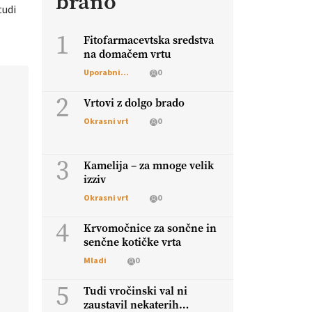
brano
tudi
1
Fitofarmacevtska sredstva
na domačem vrtu
Uporabni vrt
0
2
Vrtovi z dolgo brado
Okrasni vrt
0
3
Kamelija – za mnoge velik
izziv
Okrasni vrt
0
4
Krvomočnice za sončne in
senčne kotičke vrta
Mladi
0
5
Tudi vročinski val ni
zaustavil nekaterih