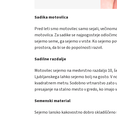
Sadika motovilca
Pred leti smo motovilec samo sejali, večinoma 
motovilca. Za sadike se najpogosteje odločimo,
sejemo seme, ga sejemo v vrste. Ko sejemo po
prostora, da bi se do popolnosti razvil.
Sadilne razdalje
Motovilec sejemo na medvrstno razdaljo 10, še 
Ljubljanskega lahko sejemo bolj na gosto. V no
kvadratnem metru. Sodobno vrtnarstvo zato uve
presajanje na stalno mesto v gredo, ko imajo vsa
Semenski material
Sejemo lansko kakovostno dobro skladiščeno 