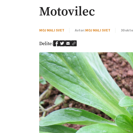
Motovilec
MOJ MALI SVET
Avtor:
MOJ MALI SVET
30 okto
Delite: