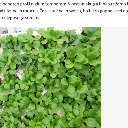
Je odporen proti nizkim temperam. V rastlinjaku ga lahko režemo 
ad hladna in mračna. Če je sončna in svetla, bo hitro pognal cvetno
 do njegovega semena.