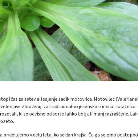
stopi čas za setev ali sajenje sadik motovilca. Motovilec
(Valeriane
 zelenjave v Sloveniji za tradicionalno jesensko-zimsko solatnico.
 rozetah, ki so odvisno od sorte lahko bolj ali manj razraščene. Lah
rozeto.
a pridelujemo v delu leta, ko se dan krajša. Če ga sejemo postopno