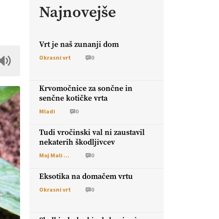
Najnovejše
Vrt je naš zunanji dom
Okrasni vrt
0
Krvomočnice za sončne in
senčne kotičke vrta
Mladi
0
Tudi vročinski val ni zaustavil
nekaterih škodljivcev
Moj Mali Svet
0
Eksotika na domačem vrtu
Okrasni vrt
0