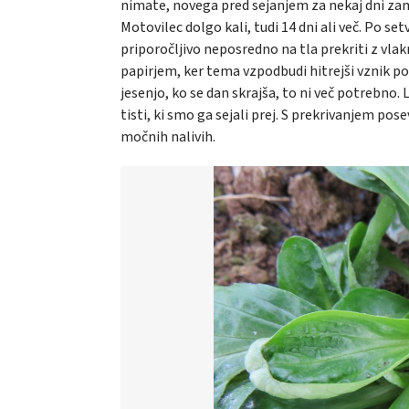
nimate, novega pred sejanjem za nekaj dni zamrz
Motovilec dolgo kali, tudi 14 dni ali več. Po se
priporočljivo neposredno na tla prekriti z vla
papirjem, ker tema vzpodbudi hitrejši vznik po
jesenjo, ko se dan skrajša, to ni več potrebno.
tisti, ki smo ga sejali prej. S prekrivanjem po
močnih nalivih.