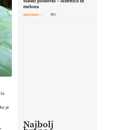
Sladki plodovki – lubenica in
melona
Uporabni vrt
0
lla
ko je
Najbolj
,