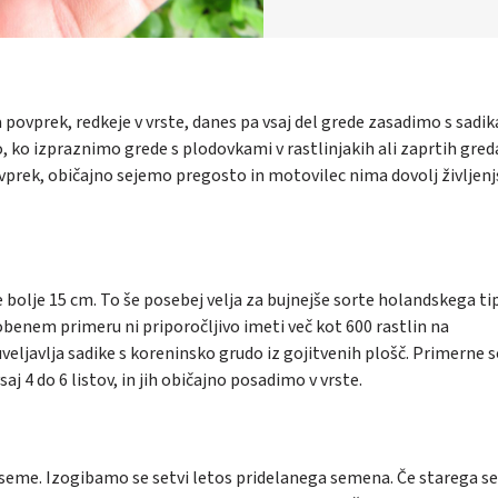
povprek, redkeje v vrste, danes pa vsaj del grede zasadimo s sadi
 ko izpraznimo grede s plodovkami v rastlinjakih ali zaprtih gred
vprek, običajno sejemo pregosto in motovilec nima dovolj življen
bolje 15 cm. To še posebej velja za bujnejše sorte holandskega ti
benem primeru ni priporočljivo imeti več kot 600 rastlin na
ljavlja sadike s koreninsko grudo iz gojitvenih plošč. Primerne s
j 4 do 6 listov, in jih običajno posadimo v vrste.
seme. Izogibamo se setvi letos pridelanega semena. Če starega 