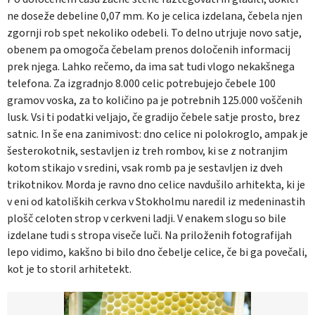
ne doseže debeline 0,07 mm. Ko je celica izdelana, čebela njen
zgornji rob spet nekoliko odebeli. To delno utrjuje novo satje,
obenem pa omogoča čebelam prenos določenih informacij
prek njega. Lahko rečemo, da ima sat tudi vlogo nekakšnega
telefona. Za izgradnjo 8.000 celic potrebujejo čebele 100
gramov voska, za to količino pa je potrebnih 125.000 voščenih
lusk. Vsi ti podatki veljajo, če gradijo čebele satje prosto, brez
satnic. In še ena zanimivost: dno celice ni polokroglo, ampak je
šesterokotnik, sestavljen iz treh rombov, ki se z notranjim
kotom stikajo v sredini, vsak romb pa je sestavljen iz dveh
trikotnikov. Morda je ravno dno celice navdušilo arhitekta, ki je
v eni od katoliških cerkva v Stokholmu naredil iz medeninastih
plošč celoten strop v cerkveni ladji. V enakem slogu so bile
izdelane tudi s stropa viseče luči. Na priloženih fotografijah
lepo vidimo, kakšno bi bilo dno čebelje celice, če bi ga povečali,
kot je to storil arhitetekt.