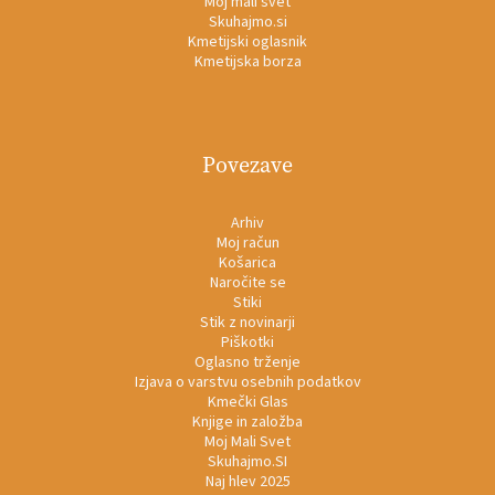
Moj mali svet
Skuhajmo.si
Kmetijski oglasnik
Kmetijska borza
Povezave
Arhiv
Moj račun
Košarica
Naročite se
Stiki
Stik z novinarji
Piškotki
Oglasno trženje
Izjava o varstvu osebnih podatkov
Kmečki Glas
Knjige in založba
Moj Mali Svet
Skuhajmo.SI
Naj hlev 2025