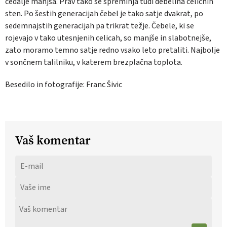
čedalje manjša. Prav tako se spreminja tudi debelina celičnih
sten. Po šestih generacijah čebel je tako satje dvakrat, po
sedemnajstih generacijah pa trikrat težje. Čebele, ki se
rojevajo v tako utesnjenih celicah, so manjše in slabotnejše,
zato moramo temno satje redno vsako leto pretaliti. Najbolje
v sončnem talilniku, v katerem brezplačna toplota.
Besedilo in fotografije: Franc Šivic
Vaš komentar