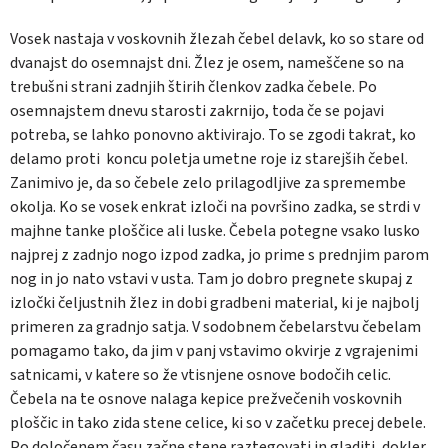
Vosek nastaja v voskovnih žlezah čebel delavk, ko so stare od
dvanajst do osemnajst dni. Žlez je osem, nameščene so na
trebušni strani zadnjih štirih členkov zadka čebele. Po
osemnajstem dnevu starosti zakrnijo, toda če se pojavi
potreba, se lahko ponovno aktivirajo. To se zgodi takrat, ko
delamo proti koncu poletja umetne roje iz starejših čebel.
Zanimivo je, da so čebele zelo prilagodljive za spremembe
okolja. Ko se vosek enkrat izloči na površino zadka, se strdi v
majhne tanke ploščice ali luske. Čebela potegne vsako lusko
najprej z zadnjo nogo izpod zadka, jo prime s prednjim parom
nog in jo nato vstavi v usta. Tam jo dobro pregnete skupaj z
izločki čeljustnih žlez in dobi gradbeni material, ki je najbolj
primeren za gradnjo satja. V sodobnem čebelarstvu čebelam
pomagamo tako, da jim v panj vstavimo okvirje z vgrajenimi
satnicami, v katere so že vtisnjene osnove bodočih celic.
Čebela na te osnove nalaga kepice prežvečenih voskovnih
ploščic in tako zida stene celice, ki so v začetku precej debele.
Po določenem času začne stene raztegovati in gladiti, dokler