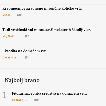
Krvomočnice za sončne in senčne kotičke vrta
Mladi
0
Tudi vročinski val ni zaustavil nekaterih škodljivcev
Moj Mali Svet
0
Eksotika na domačem vrtu
Okrasni vrt
0
Najbolj brano
1
Fitofarmacevtska sredstva na domačem vrtu
Uporabni vrt
0