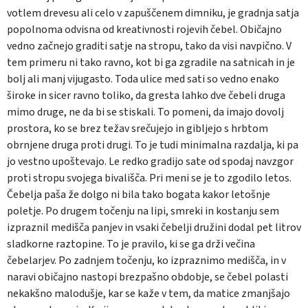
votlem drevesu ali celo v zapuščenem dimniku, je gradnja satja
popolnoma odvisna od kreativnosti rojevih čebel. Običajno
vedno začnejo graditi satje na stropu, tako da visi navpično. V
tem primeru ni tako ravno, kot bi ga zgradile na satnicah in je
bolj ali manj vijugasto. Toda ulice med sati so vedno enako
široke in sicer ravno toliko, da gresta lahko dve čebeli druga
mimo druge, ne da bi se stiskali. To pomeni, da imajo dovolj
prostora, ko se brez težav srečujejo in gibljejo s hrbtom
obrnjene druga proti drugi. To je tudi minimalna razdalja, ki pa
jo vestno upoštevajo. Le redko gradijo sate od spodaj navzgor
proti stropu svojega bivališča. Pri meni se je to zgodilo letos.
Čebelja paša že dolgo ni bila tako bogata kakor letošnje
poletje. Po drugem točenju na lipi, smreki in kostanju sem
izpraznil medišča panjev in vsaki čebelji družini dodal pet litrov
sladkorne raztopine. To je pravilo, ki se ga drži večina
čebelarjev. Po zadnjem točenju, ko izpraznimo medišča, in v
naravi običajno nastopi brezpašno obdobje, se čebel polasti
nekakšno malodušje, kar se kaže v tem, da matice zmanjšajo