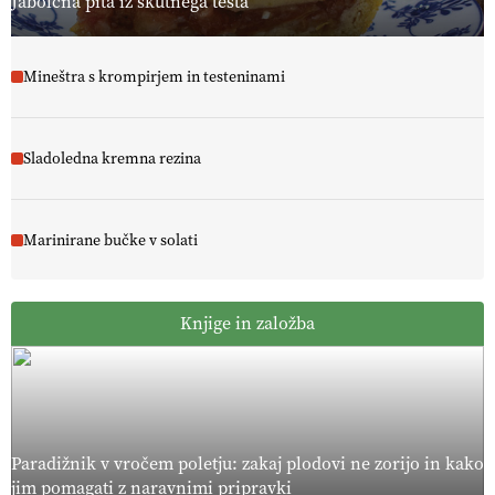
Jabolčna pita iz skutnega testa
Mineštra s krompirjem in testeninami
Sladoledna kremna rezina
Marinirane bučke v solati
Knjige in založba
Paradižnik v vročem poletju: zakaj plodovi ne zorijo in kako
jim pomagati z naravnimi pripravki