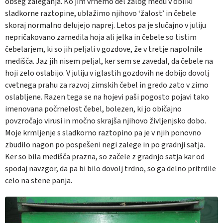
obseg zaleganja. Ko jim vrnemo del zalog medu v obliki
sladkorne raztopine, ublažimo njihovo ‘žalost’ in čebele
skoraj normalno delujejo naprej. Letos pa je slučajno v juliju
nepričakovano zamedila hoja ali jelka in čebele so tistim
čebelarjem, ki so jih peljali v gozdove, že v tretje napolnile
medišča. Jaz jih nisem peljal, ker sem se zavedal, da čebele na
hoji zelo oslabijo. V juliju v iglastih gozdovih ne dobijo dovolj
cvetnega prahu za razvoj zimskih čebel in gredo zato v zimo
oslabljene. Razen tega se na hojevi paši pogosto pojavi tako
imenovana počrnelost čebel, bolezen, ki jo običajno
povzročajo virusi in močno skrajša njihovo življenjsko dobo.
Moje krmljenje s sladkorno raztopino pa je v njih ponovno
zbudilo nagon po pospešeni negi zalege in po gradnji satja.
Ker so bila medišča prazna, so začele z gradnjo satja kar od
spodaj navzgor, da pa bi bilo dovolj trdno, so ga delno pritrdile
celo na stene panja.