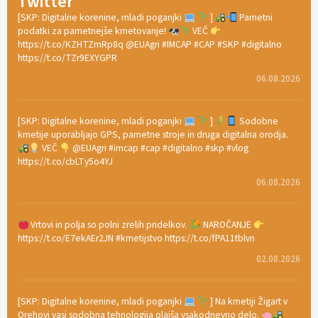
Twitter
[SKP: Digitalne korenine, mladi poganjki
]
Pametni
podatki za pametnejše kmetovanje!
VEČ
https://t.co/KZHTZmRp8q @EUAgri #IMCAP #CAP #SKP #digitalno
https://t.co/TZr9EXYGPR
06.08.2026
[SKP: Digitalne korenine, mladi poganjki
]
Sodobne
kmetije uporabljajo GPS, pametne stroje in druga digitalna orodja.
VEČ
@EUAgri #imcap #cap #digitalno #skp #vlog
https://t.co/cbLTy5o4YJ
06.08.2026
Vrtovi in polja so polni zrelih pridelkov.
NAROČANJE
https://t.co/E7ekAEr2JN #kmetijstvo https://t.co/fPA11tblvn
02.08.2026
[SKP: Digitalne korenine, mladi poganjki
] Na kmetiji Žigart v
Orehovi vasi sodobna tehnologija olajša vsakodnevno delo.