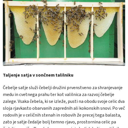
Taljenje satja v sončnem talilniku
Čebelje satje služi čebelji družini prvenstveno za shranjevanje
medu in cvetnega prahu ter kot valilnica za razvoj čebelje
zalege. Vsaka čebela, ki se izleže, pusti na obodu svoje celic dva
sloja rjavkasto obarvanih zaprednih ali kokonskih snovi. Po več
rodovih je v celičnih stenah in robovih že precej tega balasta,
zato je satje čedalje bolj temno rjavo, prostornina celic pa