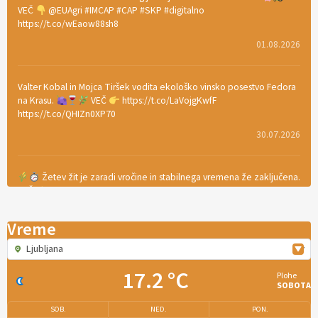
VEČ
@EUAgri #IMCAP #CAP #SKP #digitalno
https://t.co/wEaow88sh8
01.08.2026
Valter Kobal in Mojca Tiršek vodita ekološko vinsko posestvo Fedora
na Krasu.
VEČ
https://t.co/LaVojgKwfF
https://t.co/QHIZn0XP70
30.07.2026
Žetev žit je zaradi vročine in stabilnega vremena že zaključena.
VEČ
https://t.co/bBWaIz6Hhh https://t.co/TtKoOF5ENS
23.07.2026
Vreme
Ljubljana
[EKOloško = LOGIČNO
]
Ameriške borovnice so odlična izbira za
ekološko pridelavo.
VEČ
https://t.co/aPQkmLUy2j @EUAgri
17.2 °C
Plohe
#IMCAP #CAP https://t.co/tQd9tB1THk
SOBOTA
22.07.2026
SOB.
NED.
PON.