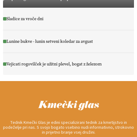
Sladice za vroče dni
Lunine bukve - lunin setveni koledar za avgust
Vejicati rogovilček je užitni plevel, bogat z železom
Tednik Kmečki Glas je edini specializirani tednik za kmetijstvo in
podeželje pri nas. S svojo bogato vsebino nudi informativno, strokovno
in prijetno branje vsej družini.