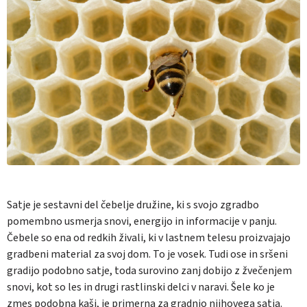
Satje je sestavni del čebelje družine, ki s svojo zgradbo
pomembno usmerja snovi, energijo in informacije v panju.
Čebele so ena od redkih živali, ki v lastnem telesu proizvajajo
gradbeni material za svoj dom. To je vosek. Tudi ose in sršeni
gradijo podobno satje, toda surovino zanj dobijo z žvečenjem
snovi, kot so les in drugi rastlinski delci v naravi. Šele ko je
zmes podobna kaši, je primerna za gradnjo njihovega satja.