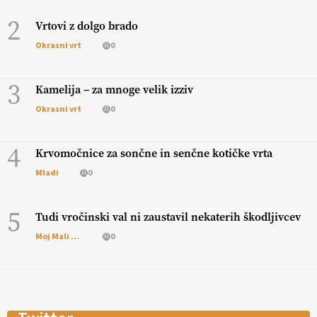
2
Vrtovi z dolgo brado
Okrasni vrt
0
3
Kamelija – za mnoge velik izziv
Okrasni vrt
0
4
Krvomočnice za sončne in senčne kotičke vrta
Mladi
0
5
Tudi vročinski val ni zaustavil nekaterih škodljivcev
Moj Mali Svet
0