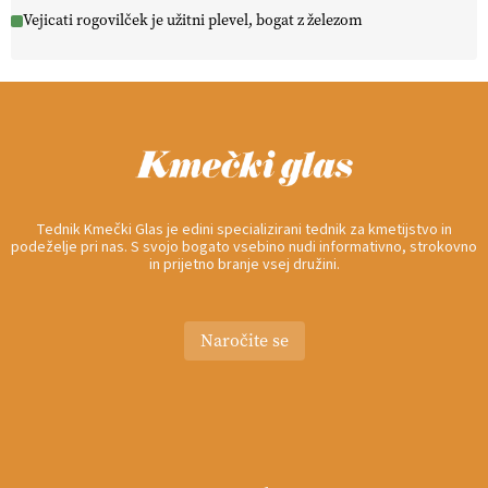
Vejicati rogovilček je užitni plevel, bogat z železom
Tednik Kmečki Glas je edini specializirani tednik za kmetijstvo in
podeželje pri nas. S svojo bogato vsebino nudi informativno, strokovno
in prijetno branje vsej družini.
Naročite se