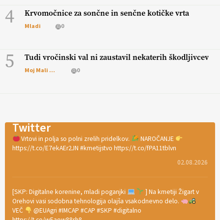
4
Krvomočnice za sončne in senčne kotičke vrta
Mladi
0
5
Tudi vročinski val ni zaustavil nekaterih škodljivcev
Moj Mali Svet
0
Twitter
Vrtovi in polja so polni zrelih pridelkov.
NAROČANJE
https://t.co/E7ekAEr2JN #kmetijstvo https://t.co/fPA11tblvn
02.08.2026
[SKP: Digitalne korenine, mladi poganjki
] Na kmetiji Žigart v
Orehovi vasi sodobna tehnologija olajša vsakodnevno delo.
VEČ
@EUAgri #IMCAP #CAP #SKP #digitalno
https://t.co/wEaow88sh8