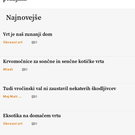
Najnovejše
Vrt je naš zunanji dom
Okrasni vrt
0
Krvomočnice za sončne in senčne kotičke vrta
Mladi
0
Tudi vročinski val ni zaustavil nekaterih škodljivcev
Moj Mali Svet
0
Eksotika na domačem vrtu
Okrasni vrt
0