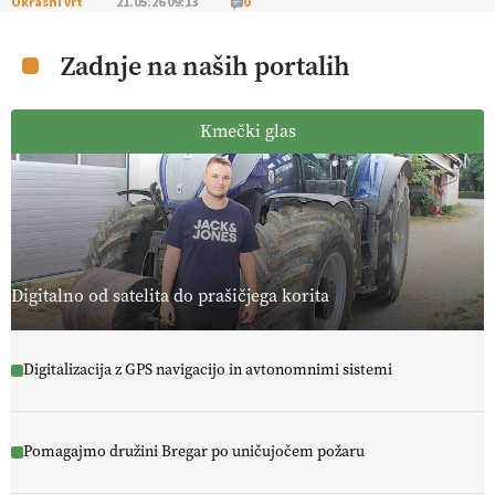
Okrasni vrt
21.05.26 09:13
0
na sušo in manj škodljivcev.
VEČ
https://t.co/PgMzHo6tt3
@EUAgri #IMCAP #CAP https://t.co/azYaR71AkI
Zadnje na naših portalih
10.07.2026
Kmečki glas
[EKOloško = LOGIČNO ] Ekološka hrana: Resnica ali le dobra reklama?
PRISLUHNITE
@EUAgri #imcap #cap #eco #skp #vlog
https://t.co/yev5PreiJu
09.07.2026
Digitalno od satelita do prašičjega korita
Digitalizacija z GPS navigacijo in avtonomnimi sistemi
Pomagajmo družini Bregar po uničujočem požaru