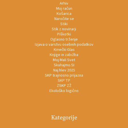
Arhiv
Moj račun
Košarica
Naročite se
Stiki
Stik z novinarji
Piškotki
Oglasno trženje
Izjava o varstvu osebnih podatkov
Kmečki Glas
Knjige in založba
Moj Mali Svet
Skuhajmo.SI
Naj hlev 2025
SKP trajnosno prijazna
SKP TP
ZSKP ZŽ
Ekološko logično
Kategorije