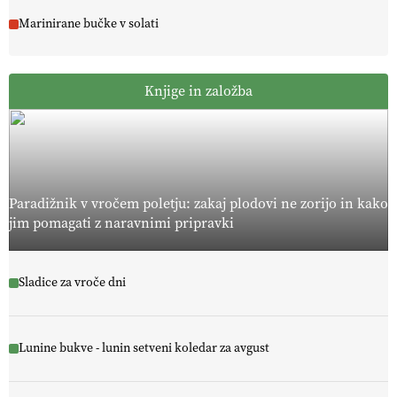
Marinirane bučke v solati
Knjige in založba
Paradižnik v vročem poletju: zakaj plodovi ne zorijo in kako
jim pomagati z naravnimi pripravki
Sladice za vroče dni
Lunine bukve - lunin setveni koledar za avgust