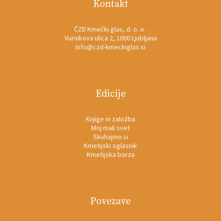
Kontakt
ČZD Kmečki glas, d. o. o .
Vurnikova ulica 2, 1000 Ljubljana
info@czd-kmeckiglas.si
Edicije
Knjige in založba
Moj mali svet
Skuhajmo.si
Kmetijski oglasnik
Kmetijska borza
Povezave