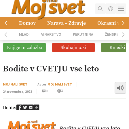
Digitalizacija z GPS navigacijo in
12:11
avtonomnimi sistemi
MOJ RAČUN
Domov
Narava – Zdravje
Okrasni vrt
Pomagajmo družini Bregar po
09:09
KOŠARICA
uničujočem požaru
MLADI
VINARSTVO
PERUTNINA
ŽENSKE
NAROČITE SE
Vročina in suša obremenjujeta
Knjige in založba
Skuhajmo.si
Kmečki G
08:45
evropsko kmetijstvo
OGLASNO TRŽENJE
Med vročino, stroški in
Bodite v CVETJU vse leto
08:35
pričakovanjem preobrata
MOJ MALI SVET
Avtor:
MOJ MALI SVET
1
0
24 novembra, 2022
Delite: