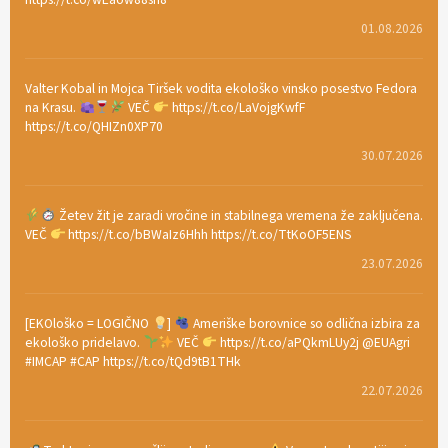
01.08.2026
Valter Kobal in Mojca Tiršek vodita ekološko vinsko posestvo Fedora
na Krasu.
VEČ
https://t.co/LaVojgKwfF
https://t.co/QHIZn0XP70
30.07.2026
Žetev žit je zaradi vročine in stabilnega vremena že zaključena.
VEČ
https://t.co/bBWaIz6Hhh https://t.co/TtKoOF5ENS
23.07.2026
[EKOloško = LOGIČNO
]
Ameriške borovnice so odlična izbira za
ekološko pridelavo.
VEČ
https://t.co/aPQkmLUy2j @EUAgri
#IMCAP #CAP https://t.co/tQd9tB1THk
22.07.2026