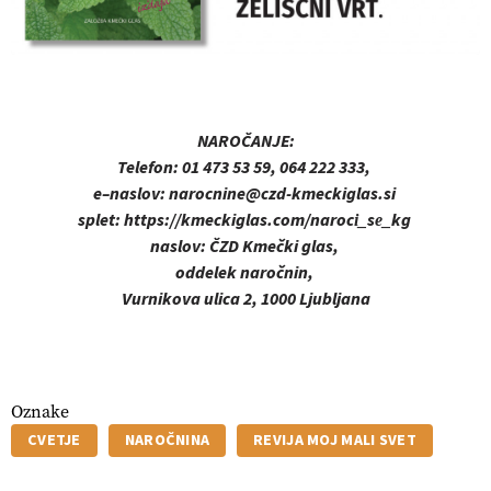
NAROČANJE:
Telefon:
01 473 53 59, 064 222 333,
e
–
naslov:
narocnine@czd-kmeckiglas.si
splet:
https://kmeckiglas.com/naroci_se_kg
naslov:
ČZD Kmečki glas,
oddelek naročnin,
Vurnikova ulica 2, 1000 Ljubljana
Oznake
CVETJE
NAROČNINA
REVIJA MOJ MALI SVET