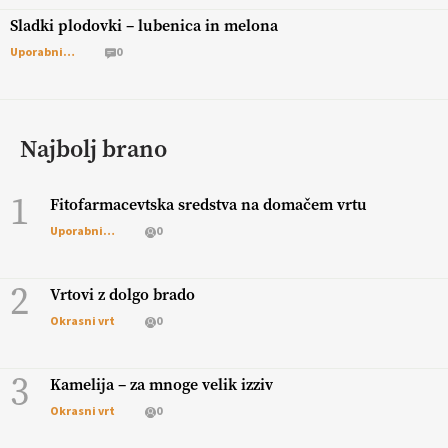
Sladki plodovki – lubenica in melona
Uporabni vrt
0
Najbolj brano
1
Fitofarmacevtska sredstva na domačem vrtu
Uporabni vrt
0
2
Vrtovi z dolgo brado
Okrasni vrt
0
3
Kamelija – za mnoge velik izziv
Okrasni vrt
0