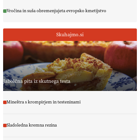
Vročina in suša obremenjujeta evropsko kmetijstvo
Skuhajmo.si
Jabolčna pita iz skutnega testa
Mineštra s krompirjem in testeninami
Sladoledna kremna rezina