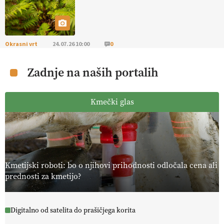
Okrasni vrt
24.07.26 10:00
0
Zadnje na naših portalih
Kmečki glas
Kmetijski roboti: bo o njihovi prihodnosti odločala cena ali
prednosti za kmetijo?
Digitalno od satelita do prašičjega korita