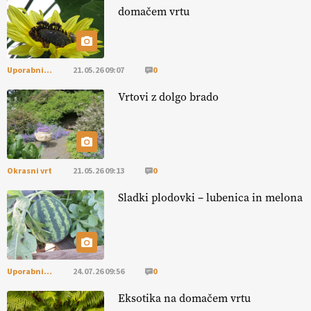
domačem vrtu
EKOloško = logično: VLOG Okus je
pomembnejši od izgleda
Uporabni vrt
21.05.26 09:07
0
EKOloško = logično: ekološka kmetija PR'
RAKARI
Vrtovi z dolgo brado
Okrasni vrt
21.05.26 09:13
0
Sladki plodovki – lubenica in melona
Uporabni vrt
24.07.26 09:56
0
Eksotika na domačem vrtu