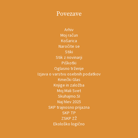
Povezave
Arhiv
Moj račun
Košarica
Naročite se
Stiki
Stik z novinarji
Piškotki
Oglasno trženje
Izjava o varstvu osebnih podatkov
Kmečki Glas
Knjige in založba
Moj Mali Svet
Skuhajmo.SI
Naj hlev 2025
SKP trajnosno prijazna
SKP TP
ZSKP ZŽ
Ekološko logično