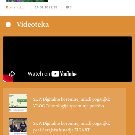
doma in v tujini
. Zato je ekološka pridelava odlična priložnost
Dom in družina
14.04.20 22:39
0
za slovenske vinarje
. VEČ
https://t.co/XAe9EbeAbK
@EUAgri #IMCAP #CAP https://t.co/01qpoeLyNP
Videoteka
13.07.2026
[EKOloško = LOGIČNO
] Mladi
so ključni za prihodnost
kmetijstva in uspešno prenovo kmetij
. VEČ
https://t.co/RRn8unbwXp @EUAgri #IMCAP #CAP
https://t.co/mnLHFv2VuP
13.07.2026
[EKOloško = LOGIČNO
]
Ekološka reja kokoši skrbi za
živali
, okolje
in kakovostna jajca
. VEČ
https://t.co/PX49GVsP1M @EUAgri #IMCAP #CAP
SKP: Digitalne korenine, mladi poganjki:
https://t.co/a1xatzEeid
VLOG Tehnologija spreminja podobo
13.07.2026
kmetijstva
SKP: Digitalne korenine, mladi poganjki:
prašičerejska kmetija ŽIGART