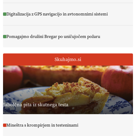
Digitalizacija z GPS navigacijo in avtonomnimi sistemi
Pomagajmo družini Bregar po uničujočem požaru
Skuhajmo.si
Jabolčna pita iz skutnega testa
Mineštra s krompirjem in testeninami