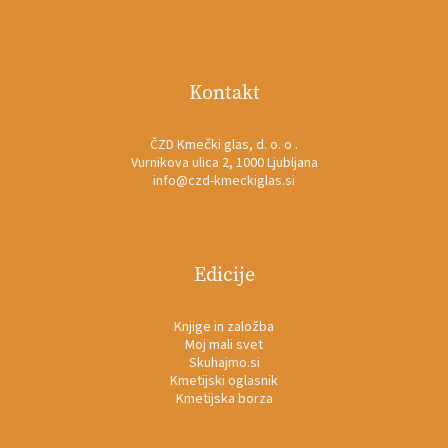
Kontakt
ČZD Kmečki glas, d. o. o .
Vurnikova ulica 2, 1000 Ljubljana
info@czd-kmeckiglas.si
Edicije
Knjige in založba
Moj mali svet
Skuhajmo.si
Kmetijski oglasnik
Kmetijska borza