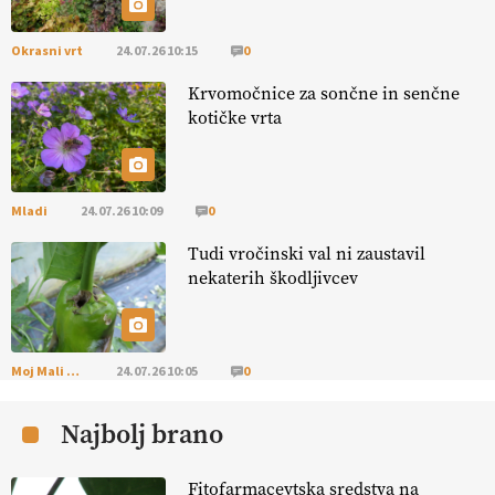
ALTENBAHER
Okrasni vrt
24.07.26 10:15
0
EKOloško = logično: ekološko oljarstvo
Krvomočnice za sončne in senčne
MORGAN
kotičke vrta
EKOloško = logično: ekološka kmetija
FREŠER
Mladi
24.07.26 10:09
0
Tudi vročinski val ni zaustavil
KMETIJSKA LIGA PRVAKOV: POMLADITEV
nekaterih škodljivcev
KMETIJSKE EKIPE
KMETIJSKA LIGA PRVAKOV: UKRAJINA vs.
EVROPA
Moj Mali Svet
24.07.26 10:05
0
Najbolj brano
EKOloško = logično: ekološka kmetija
B'ZGAR
Fitofarmacevtska sredstva na