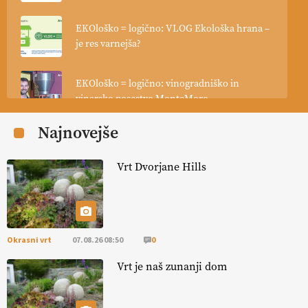
EKOloško = logično: VLOG Ekološka hrana –
je res varnejša?
EKOloško = logično: vinogradniško in
vinarsko posestvo MonteMoro
Najnovejše
EKOloško = logično: ekološka kmetija
KURNIK
Vrt Dvorjane Hills
EKOloško = logično: ekološka kmetija
HOMAR
Okrasni vrt
07.08.26 08:50
0
EKOloško = logično: VLOG Ekološko
kmetijstvo brez škropljenja?
Vrt je naš zunanji dom
EKOloško = logično: ekološka kmetija