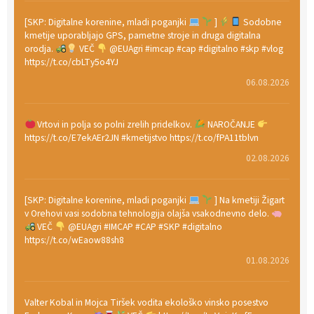
[SKP: Digitalne korenine, mladi poganjki
]
Sodobne
kmetije uporabljajo GPS, pametne stroje in druga digitalna
orodja.
VEČ
@EUAgri #imcap #cap #digitalno #skp #vlog
https://t.co/cbLTy5o4YJ
06.08.2026
Vrtovi in polja so polni zrelih pridelkov.
NAROČANJE
https://t.co/E7ekAEr2JN #kmetijstvo https://t.co/fPA11tblvn
02.08.2026
[SKP: Digitalne korenine, mladi poganjki
] Na kmetiji Žigart
v Orehovi vasi sodobna tehnologija olajša vsakodnevno delo.
VEČ
@EUAgri #IMCAP #CAP #SKP #digitalno
https://t.co/wEaow88sh8
01.08.2026
Valter Kobal in Mojca Tiršek vodita ekološko vinsko posestvo