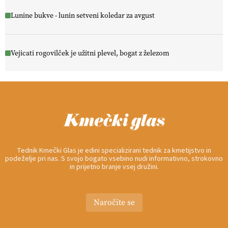
Lunine bukve - lunin setveni koledar za avgust
Vejicati rogovilček je užitni plevel, bogat z železom
Tednik Kmečki Glas je edini specializirani tednik za kmetijstvo in
podeželje pri nas. S svojo bogato vsebino nudi informativno, strokovno
in prijetno branje vsej družini.
Naročite se