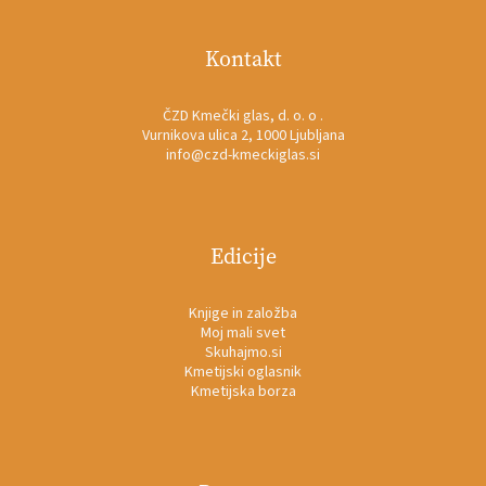
Kontakt
ČZD Kmečki glas, d. o. o .
Vurnikova ulica 2, 1000 Ljubljana
info@czd-kmeckiglas.si
Edicije
Knjige in založba
Moj mali svet
Skuhajmo.si
Kmetijski oglasnik
Kmetijska borza