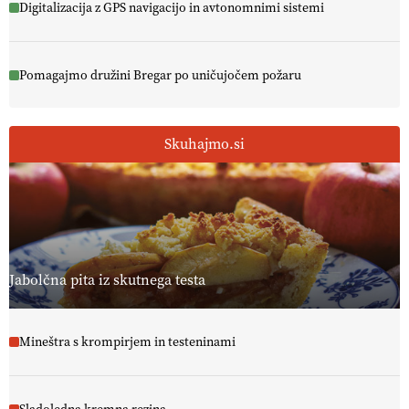
Digitalizacija z GPS navigacijo in avtonomnimi sistemi
Pomagajmo družini Bregar po uničujočem požaru
Skuhajmo.si
Jabolčna pita iz skutnega testa
Mineštra s krompirjem in testeninami