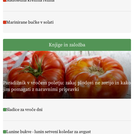
Sladoledna kremna rezina
Marinirane bučke v solati
Knjige in založba
Paradižnik v vročem poletju: zakaj plodovi ne zorijo in kako
jim pomagati z naravnimi pripravki
Sladice za vroče dni
Lunine bukve - lunin setveni koledar za avgust