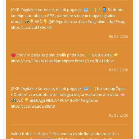
[SKP: Digitalne korenine, mladi poganjki
]
Sodobne
kmetije uporabljajo GPS, pametne stroje in druga digitalna
orodja.
VEČ
@EUAgri #imcap #cap #digitalno #skp #vlog
https://t.co/cbLTy5o4YJ
06.08.2026
Vrtovi in polja so polni zrelih pridelkov.
NAROČANJE
https://t.co/E7ekAEr2JN #kmetijstvo https://t.co/fPA11tblvn
02.08.2026
[SKP: Digitalne korenine, mladi poganjki
] Na kmetiji Žigart
v Orehovi vasi sodobna tehnologija olajša vsakodnevno delo.
VEČ
@EUAgri #IMCAP #CAP #SKP #digitalno
https://t.co/wEaow88sh8
01.08.2026
Valter Kobal in Mojca Tiršek vodita ekološko vinsko posestvo