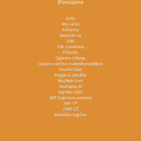
Povezave
Arhiv
Moj račun
Košarica
Naročite se
Stiki
Stik z novinarji
Piškotki
Oglasno trženje
Izjava o varstvu osebnih podatkov
Kmečki Glas
Knjige in založba
Moj Mali Svet
Skuhajmo.SI
Naj hlev 2025
SKP trajnosno prijazna
SKP TP
ZSKP ZŽ
Ekološko logično