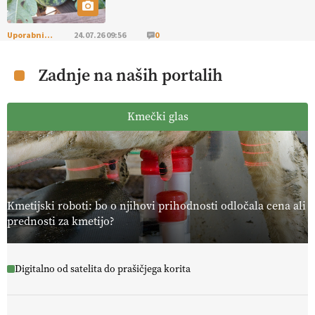
Uporabni vrt
24.07.26 09:56
0
Zadnje na naših portalih
Kmečki glas
Kmetijski roboti: bo o njihovi prihodnosti odločala cena ali
prednosti za kmetijo?
Digitalno od satelita do prašičjega korita