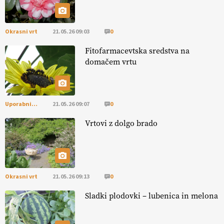
pomembnejši od izgleda
Okrasni vrt
21.05.26 09:03
0
EKOloško = logično: ekološka kmetija PR'
RAKARI
Fitofarmacevtska sredstva na
domačem vrtu
Uporabni vrt
21.05.26 09:07
0
Vrtovi z dolgo brado
Okrasni vrt
21.05.26 09:13
0
Sladki plodovki – lubenica in melona