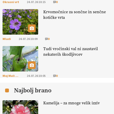
Okrasni vrt
24.07.26 10:15
0
EKOloško = logično: ekološko oljarstvo
Krvomočnice za sončne in senčne
MORGAN
kotičke vrta
EKOloško = logično: ekološka kmetija
FREŠER
Mladi
24.07.26 10:09
0
Tudi vročinski val ni zaustavil
KMETIJSKA LIGA PRVAKOV: POMLADITEV
nekaterih škodljivcev
KMETIJSKE EKIPE
KMETIJSKA LIGA PRVAKOV: UKRAJINA vs.
EVROPA
Moj Mali Svet
24.07.26 10:05
0
Najbolj brano
EKOloško = logično: ekološka kmetija
B'ZGAR
Kamelija – za mnoge velik izziv
EKOloško = logično: VLOG Okus je