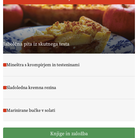
Jabolčna pita iz skutnega testa
Mineštra s krompirjem in testeninami
Sladoledna kremna rezina
Marinirane bučke v solati
Knjige in založba