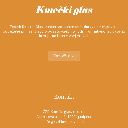
Tednik Kmečki Glas je edini specializirani tednik za kmetijstvo in
podeželje pri nas. S svojo bogato vsebino nudi informativno, strokovno
in prijetno branje vsej družini.
Naročite se
Kontakt
ČZD Kmečki glas, d. o. o .
Vurnikova ulica 2, 1000 Ljubljana
info@czd-kmeckiglas.si