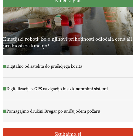
Kmečki glas
Kmetijski roboti: bo o njihovi prihodnosti odločala cena ali
prednosti za kmetijo?
Digitalno od satelita do prašičjega korita
Digitalizacija z GPS navigacijo in avtonomnimi sistemi
Pomagajmo družini Bregar po uničujočem požaru
Skuhajmo.si