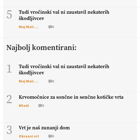
5
Tudi vročinski val ni zaustavil nekaterih
škodljivcev
Moj Mali Svet
0
Najbolj komentirani:
1
Tudi vročinski val ni zaustavil nekaterih
škodljivcev
Moj Mali Svet
0
2
Krvomočnice za sončne in senčne kotičke vrta
Mladi
0
3
Vrt je naš zunanji dom
Okrasni vrt
0