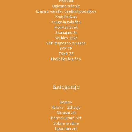
Piškotki
Oglasno trženje
Izjava o varstvu osebnih podatkov
Kmečki Glas
Knjige in založba
Moj Mali Svet
Skuhajmo.SI
Naj hlev 2025
SKP trajnosno prijazna
SKP TP
ZSKP ZŽ
Ekološko logično
Kategorije
Domov
Narava – Zdravje
Okrasni vrt
Permakulturni vrt
Sobne rastline
Uporabni vrt