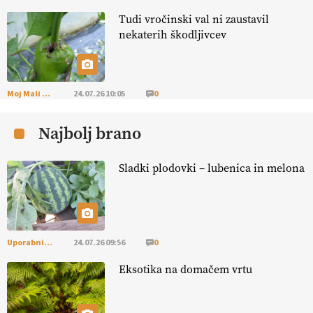
Tudi vročinski val ni zaustavil
KMETIJSKA LIGA PRVAKOV: POMLADITEV
nekaterih škodljivcev
KMETIJSKE EKIPE
KMETIJSKA LIGA PRVAKOV: UKRAJINA vs.
EVROPA
Moj Mali Svet
24.07.26 10:05
0
Najbolj brano
EKOloško = logično: ekološka kmetija
B'ZGAR
Sladki plodovki – lubenica in melona
EKOloško = logično: VLOG Okus je
pomembnejši od izgleda
Uporabni vrt
24.07.26 09:56
0
EKOloško = logično: ekološka kmetija PR'
RAKARI
Eksotika na domačem vrtu