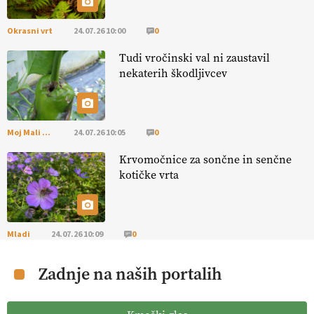
Okrasni vrt
24.07.26 10:00
0
Tudi vročinski val ni zaustavil
nekaterih škodljivcev
Moj Mali Svet
24.07.26 10:05
0
Krvomočnice za sončne in senčne
kotičke vrta
Mladi
24.07.26 10:09
0
Zadnje na naših portalih