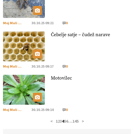
hrane, ampak tudi način njene pridelave
. VEČ
https://t.co/bKGeI4ZcNi @EUAgri #imcap #cap #blog
https://t.co/2sllAmcKwG
14.07.2026
Moj Mali Svet
30.10.25 09:21
0
Čebelje satje – čudež narave
[EKOloško = LOGIČNO
]
Kakovostna ekološka semena in
prilagojene sorte
so temelj uspešne ekološke pridelave.
VEČ
https://t.co/OQSsax7l8V @EUAgri #IMCAP #CAP
https://t.co/PAL0zlhVia
13.07.2026
Moj Mali Svet
30.10.25 09:17
0
Motovilec
[EKOloško = LOGIČNO
]
Na kmetiji Polone Ratajc je
pridelava aronije
v dobrem desetletju zrasla v uspešno
kmetijsko in podjetniško zgodbo.
VEČ
https://t.co/EulJoSBYMi @EUAgri #IMCAP #CAP
https://t.co/xp1oihBDaJ
Moj Mali Svet
30.10.25 09:14
0
13.07.2026
<
1
2
3
4
5
6
…
145
>
[EKOloško = LOGIČNO
]
Ekološka vina so vse bolj iskana