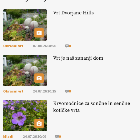
KURNIK
Vrt Dvorjane Hills
EKOloško = logično: ekološka kmetija
HOMAR
Okrasni vrt
07.08.26 08:50
0
EKOloško = logično: VLOG Ekološko
kmetijstvo brez škropljenja?
Vrt je naš zunanji dom
EKOloško = logično: ekološka kmetija
ALTENBAHER
Okrasni vrt
24.07.26 10:15
0
EKOloško = logično: ekološko oljarstvo
Krvomočnice za sončne in senčne
MORGAN
kotičke vrta
EKOloško = logično: ekološka kmetija
FREŠER
Mladi
24.07.26 10:09
0