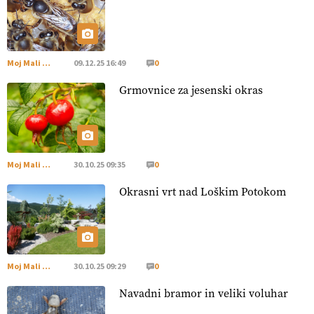
[EKOloško = LOGIČNO
]
Poleti pridelek rešujejo zdrava tla
in vlaga.
VEČ
https://t.co/qmMX2yevum @EUAgri #IMCAP
#CAP https://t.co/dDwsipE645
Moj Mali Svet
09.12.25 16:49
0
15.07.2026
Grmovnice za jesenski okras
[EKOloško = LOGIČNO
]
Mulčer
– naravna pot do zdravih
tal
. VEČ
https://t.co/J7RkeaYpYu @EUAgri #IMCAP #CAP
https://t.co/RVG0FzcQN6
14.07.2026
Moj Mali Svet
30.10.25 09:35
0
Okrasni vrt nad Loškim Potokom
[EKOloško = LOGIČNO
] Zdravje rastlin je ključno za
prehransko varnost,
okolje in kakovost življenja. VEČ
https://t.co/K0USFPJ5fJ @EUAgri #IMCAP #CAP
https://t.co/vcHhoOixHy
14.07.2026
Moj Mali Svet
30.10.25 09:29
0
Navadni bramor in veliki voluhar
[EKOloško = LOGIČNO
]
Danes ni pomembna le količina