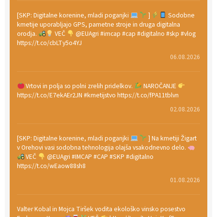
[SKP: Digitalne korenine, mladi poganjki
]
Sodobne
kmetije uporabljajo GPS, pametne stroje in druga digitalna
orodja.
VEČ
@EUAgri #imcap #cap #digitalno #skp #vlog
https://t.co/cbLTy5o4YJ
06.08.2026
Vrtovi in polja so polni zrelih pridelkov.
NAROČANJE
https://t.co/E7ekAEr2JN #kmetijstvo https://t.co/fPA11tblvn
02.08.2026
[SKP: Digitalne korenine, mladi poganjki
] Na kmetiji Žigart
v Orehovi vasi sodobna tehnologija olajša vsakodnevno delo.
VEČ
@EUAgri #IMCAP #CAP #SKP #digitalno
https://t.co/wEaow88sh8
01.08.2026
Valter Kobal in Mojca Tiršek vodita ekološko vinsko posestvo