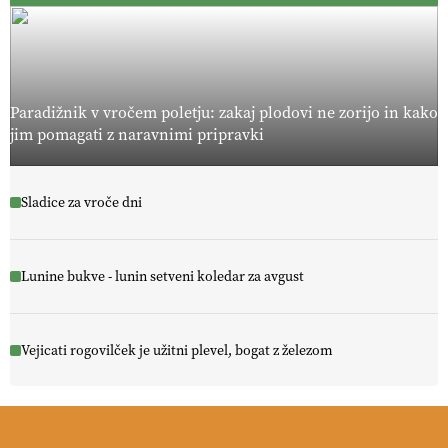
Paradižnik v vročem poletju: zakaj plodovi ne zorijo in kako
jim pomagati z naravnimi pripravki
Sladice za vroče dni
Lunine bukve - lunin setveni koledar za avgust
Vejicati rogovilček je užitni plevel, bogat z železom