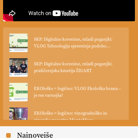
SKP: Digitalne korenine, mladi poganjki:
VLOG Tehnologija spreminja podobo
kmetijstva
SKP: Digitalne korenine, mladi poganjki:
prašičerejska kmetija ŽIGART
EKOloško = logično: VLOG Ekološka hrana –
je res varnejša?
EKOloško = logično: vinogradniško in
vinarsko posestvo MonteMoro
Najnovejše
EKOloško = logično: ekološka kmetija