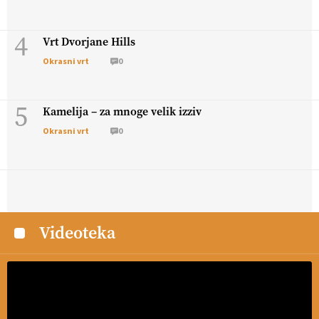
4
Vrt Dvorjane Hills
Okrasni vrt
0
5
Kamelija – za mnoge velik izziv
Okrasni vrt
0
Videoteka