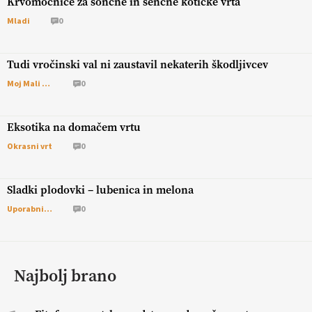
Krvomočnice za sončne in senčne kotičke vrta
Mladi
0
Tudi vročinski val ni zaustavil nekaterih škodljivcev
Moj Mali Svet
0
Eksotika na domačem vrtu
Okrasni vrt
0
Sladki plodovki – lubenica in melona
Uporabni vrt
0
Najbolj brano