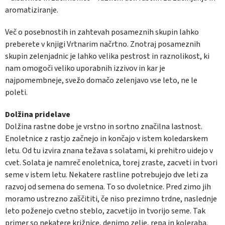
aromatiziranje.
Več o posebnostih in zahtevah posameznih skupin lahko
preberete v knjigi Vrtnarim načrtno. Znotraj posameznih
skupin zelenjadnic je lahko velika pestrost in raznolikost, ki
nam omogoči veliko uporabnih izzivov in kar je
najpomembneje, svežo domačo zelenjavo vse leto, ne le
poleti.
Dolžina pridelave
Dolžina rastne dobe je vrstno in sortno značilna lastnost.
Enoletnice z rastjo začnejo in končajo v istem koledarskem
letu. Od tu izvira znana težava s solatami, ki prehitro uidejo v
cvet. Solata je namreč enoletnica, torej zraste, zacveti in tvori
seme v istem letu. Nekatere rastline potrebujejo dve leti za
razvoj od semena do semena. To so dvoletnice. Pred zimo jih
moramo ustrezno zaščititi, če niso prezimno trdne, naslednje
leto poženejo cvetno steblo, zacvetijo in tvorijo seme. Tak
primer so nekatere križnice, denimo zelje, repa in koleraba.