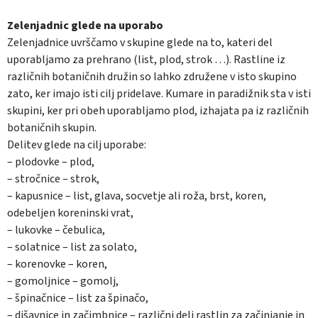
Zelenjadnic glede na uporabo
Zelenjadnice uvrščamo v skupine glede na to, kateri del
uporabljamo za prehrano (list, plod, strok …). Rastline iz
različnih botaničnih družin so lahko združene v isto skupino
zato, ker imajo isti cilj pridelave. Kumare in paradižnik sta v isti
skupini, ker pri obeh uporabljamo plod, izhajata pa iz različnih
botaničnih skupin.
Delitev glede na cilj uporabe:
– plodovke – plod,
– stročnice – strok,
– kapusnice – list, glava, socvetje ali roža, brst, koren,
odebeljen koreninski vrat,
– lukovke – čebulica,
– solatnice – list za solato,
– korenovke – koren,
– gomoljnice – gomolj,
– špinačnice – list za špinačo,
– dišavnice in začimbnice – različni deli rastlin za začinjanje in