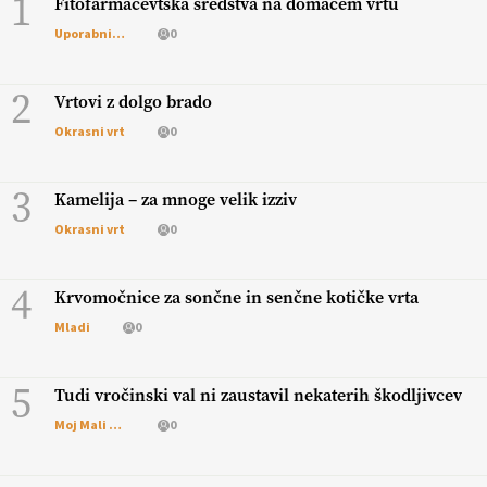
1
Fitofarmacevtska sredstva na domačem vrtu
Uporabni vrt
0
2
Vrtovi z dolgo brado
Okrasni vrt
0
3
Kamelija – za mnoge velik izziv
Okrasni vrt
0
4
Krvomočnice za sončne in senčne kotičke vrta
Mladi
0
5
Tudi vročinski val ni zaustavil nekaterih škodljivcev
Moj Mali Svet
0