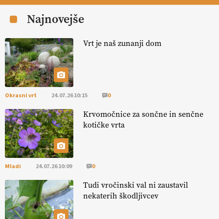
varnost,
okolje in kakovost življenja. VEČ
Najnovejše
https://t.co/K0USFPJ5fJ @EUAgri #IMCAP #CAP
https://t.co/vcHhoOixHy
14.07.2026
Vrt je naš zunanji dom
[EKOloško = LOGIČNO
]
Danes ni pomembna le količina hrane,
ampak tudi način njene pridelave
. VEČ
https://t.co/bKGeI4ZcNi
@EUAgri #imcap #cap #blog https://t.co/2sllAmcKwG
Okrasni vrt
24.07.26 10:15
0
14.07.2026
Krvomočnice za sončne in senčne
kotičke vrta
[EKOloško = LOGIČNO
]
Kakovostna ekološka semena in
prilagojene sorte
so temelj uspešne ekološke pridelave.
VEČ
https://t.co/OQSsax7l8V @EUAgri #IMCAP #CAP
https://t.co/PAL0zlhVia
Mladi
24.07.26 10:09
0
13.07.2026
Tudi vročinski val ni zaustavil
nekaterih škodljivcev
[EKOloško = LOGIČNO
]
Na kmetiji Polone Ratajc je pridelava
aronije
v dobrem desetletju zrasla v uspešno kmetijsko in