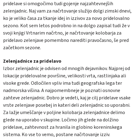
pridelave si omogočimo tudi gojenje najzahtevnejših
zelenjadnic. Naj vam za načrtovanje služijo dolgi zimski dnevi,
ko je veliko časa za tkanje idej in izzivov za novo pridelovalno
sezono. Kot sem letos podrobno in na dolgo zapisal tudi že v
svoji knjigi Vrtnarim načrtno, je načrtovanje kolobarja za
pridelavo zelenjave pomembno narediti pravočasno, še pred
začetkom sezone.
Zelenjadnice za pridelavo
Izbor zelenjadnic je odvisen od mnogih dejavnikov. Najprej od
lokacije pridelovalne površine, velikosti vrta, rastlinjaka ali
visoke grede. Odločilen vpliv ima tudi geografska lega ter
nadmorska višina. A najpomembneje je poznati osnovne
zahteve zelenjadnic. Dobro je vedeti, kaj je cilj pridelave vsake
vrste zelenjave posebej in kateri deli zelenjadnic so uporabni.
Za lažje umeščanje v poljine kolobarja zelenjadnice delimo
glede na uporabo v skupine. Ločimo jih glede na dolžino
pridelave, zahtevnost za hranila in globino koreninskega
sistema. Ko vse to vemo, postane načrtovanje izziv.