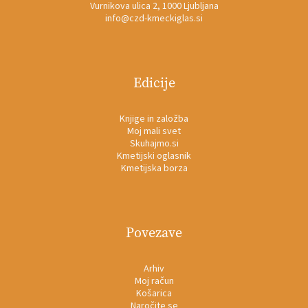
Vurnikova ulica 2, 1000 Ljubljana
info@czd-kmeckiglas.si
Edicije
Knjige in založba
Moj mali svet
Skuhajmo.si
Kmetijski oglasnik
Kmetijska borza
Povezave
Arhiv
Moj račun
Košarica
Naročite se