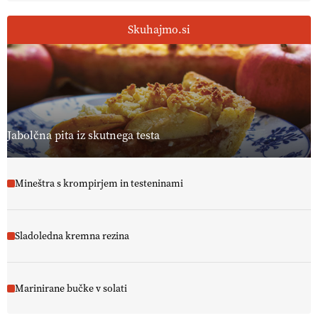
Skuhajmo.si
Jabolčna pita iz skutnega testa
Mineštra s krompirjem in testeninami
Sladoledna kremna rezina
Marinirane bučke v solati