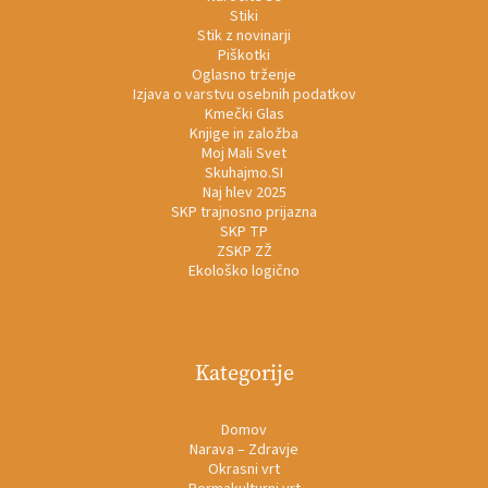
Stiki
Stik z novinarji
Piškotki
Oglasno trženje
Izjava o varstvu osebnih podatkov
Kmečki Glas
Knjige in založba
Moj Mali Svet
Skuhajmo.SI
Naj hlev 2025
SKP trajnosno prijazna
SKP TP
ZSKP ZŽ
Ekološko logično
Kategorije
Domov
Narava – Zdravje
Okrasni vrt