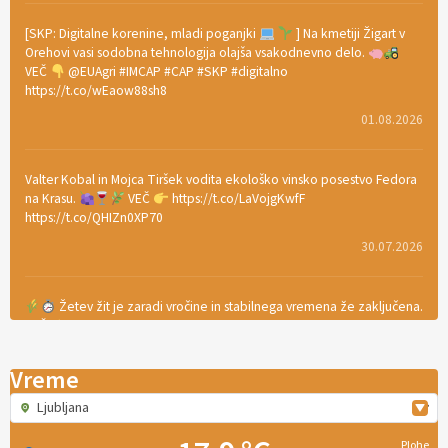
[SKP: Digitalne korenine, mladi poganjki
] Na kmetiji Žigart v
Orehovi vasi sodobna tehnologija olajša vsakodnevno delo.
VEČ
@EUAgri #IMCAP #CAP #SKP #digitalno
https://t.co/wEaow88sh8
01.08.2026
Valter Kobal in Mojca Tiršek vodita ekološko vinsko posestvo Fedora
na Krasu.
VEČ
https://t.co/LaVojgKwfF
https://t.co/QHIZn0XP70
30.07.2026
Žetev žit je zaradi vročine in stabilnega vremena že zaključena.
VEČ
https://t.co/bBWaIz6Hhh https://t.co/TtKoOF5ENS
23.07.2026
Vreme
Ljubljana
[EKOloško = LOGIČNO
]
Ameriške borovnice so odlična izbira za
ekološko pridelavo.
VEČ
https://t.co/aPQkmLUy2j @EUAgri
Plohe