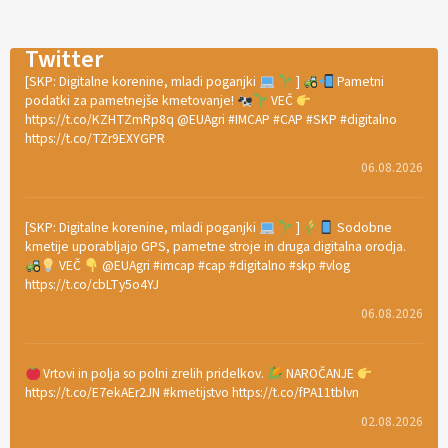
Twitter
[SKP: Digitalne korenine, mladi poganjki
]
Pametni
podatki za pametnejše kmetovanje!
VEČ
https://t.co/KZHTZmRp8q @EUAgri #IMCAP #CAP #SKP #digitalno
https://t.co/TZr9EXYGPR
06.08.2026
[SKP: Digitalne korenine, mladi poganjki
]
Sodobne
kmetije uporabljajo GPS, pametne stroje in druga digitalna orodja.
VEČ
@EUAgri #imcap #cap #digitalno #skp #vlog
https://t.co/cbLTy5o4YJ
06.08.2026
Vrtovi in polja so polni zrelih pridelkov.
NAROČANJE
https://t.co/E7ekAEr2JN #kmetijstvo https://t.co/fPA11tblvn
02.08.2026