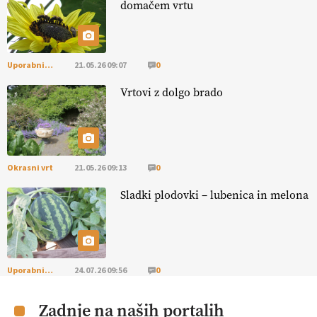
domačem vrtu
13.07.2026
Uporabni vrt
21.05.26 09:07
0
Vrtovi z dolgo brado
Okrasni vrt
21.05.26 09:13
0
Sladki plodovki – lubenica in melona
Uporabni vrt
24.07.26 09:56
0
Zadnje na naših portalih