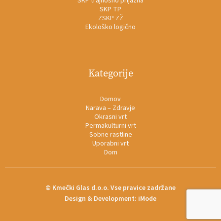
SKP trajnosno prijazna
SKP TP
ZSKP ZŽ
Ekološko logično
Kategorije
Domov
Narava – Zdravje
Okrasni vrt
Permakulturni vrt
Sobne rastline
Uporabni vrt
Dom
© Kmečki Glas d.o.o. Vse pravice zadržane
Design & Development:
iMode