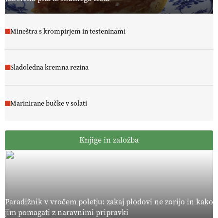
Mineštra s krompirjem in testeninami
Sladoledna kremna rezina
Marinirane bučke v solati
Knjige in založba
Paradižnik v vročem poletju: zakaj plodovi ne zorijo in kako
jim pomagati z naravnimi pripravki