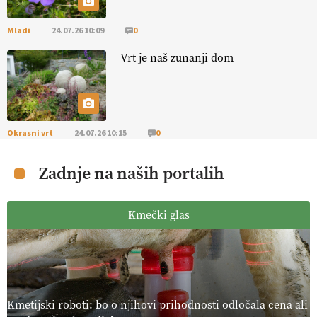
Mladi
24.07.26 10:09
0
[EKOloško = LOGIČNO
]
Ekološka reja kokoši skrbi za živali
, okolje
in kakovostna jajca
. VEČ
https://t.co/PX49GVsP1M
Vrt je naš zunanji dom
@EUAgri #IMCAP #CAP https://t.co/a1xatzEeid
13.07.2026
[EKOloško = LOGIČNO
]
Za bolj zdrava tla, večjo odpornost tal
Okrasni vrt
24.07.26 10:15
0
na sušo in manj škodljivcev.
VEČ
https://t.co/PgMzHo6tt3
@EUAgri #IMCAP #CAP https://t.co/azYaR71AkI
Zadnje na naših portalih
10.07.2026
Kmečki glas
[EKOloško = LOGIČNO ] Ekološka hrana: Resnica ali le dobra reklama?
PRISLUHNITE
@EUAgri #imcap #cap #eco #skp #vlog
https://t.co/yev5PreiJu
09.07.2026
Kmetijski roboti: bo o njihovi prihodnosti odločala cena ali