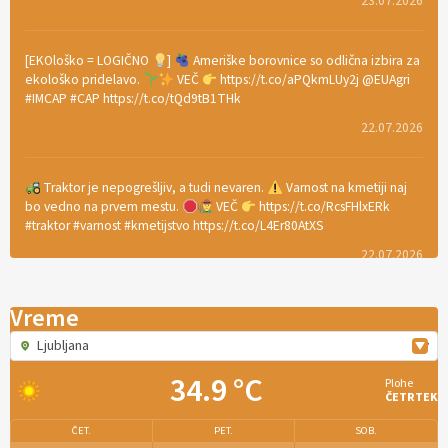
23.07.2026
[EKOloško = LOGIČNO
]
Ameriške borovnice so odlična izbira za
ekološko pridelavo.
VEČ
https://t.co/aPQkmLUy2j @EUAgri
#IMCAP #CAP https://t.co/tQd9tB1THk
22.07.2026
Traktor je nepogrešljiv, a tudi nevaren.
Varnost na kmetiji naj
bo vedno na prvem mestu.
VEČ
https://t.co/RcsFHlxERk
#traktor #varnost #kmetijstvo https://t.co/L4Er80AtXS
22.07.2026
Vreme
[EKOloško = LOGIČNO
]
Za uspešno ohranjanje travišč sta ključna
kmetijstvo
in predvsem reja travojedih živali
. VEČ
Ljubljana
https://t.co/YvDmY3UNng @EUAgri #IMCAP #CAP
https://t.co/Wz0y1nUcWl
34.9 °C
Plohe
ČETRTEK
21.07.2026
ČET.
PET.
SOB.