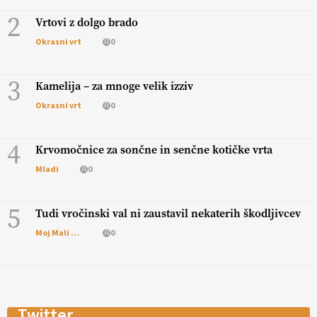
2
Vrtovi z dolgo brado
Okrasni vrt
0
3
Kamelija – za mnoge velik izziv
Okrasni vrt
0
4
Krvomočnice za sončne in senčne kotičke vrta
Mladi
0
5
Tudi vročinski val ni zaustavil nekaterih škodljivcev
Moj Mali Svet
0
Twitter