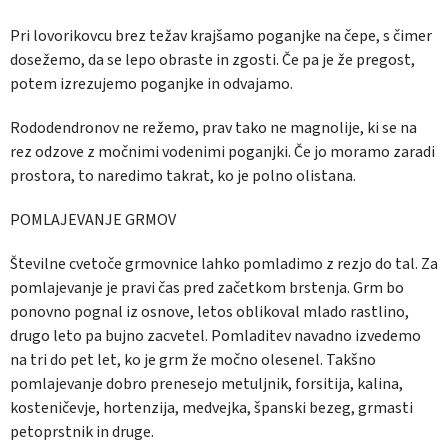
Pri lovorikovcu brez težav krajšamo poganjke na čepe, s čimer
dosežemo, da se lepo obraste in zgosti. Če pa je že pregost,
potem izrezujemo poganjke in odvajamo.
Rododendronov ne režemo, prav tako ne magnolije, ki se na
rez odzove z močnimi vodenimi poganjki. Če jo moramo zaradi
prostora, to naredimo takrat, ko je polno olistana.
POMLAJEVANJE GRMOV
Številne cvetoče grmovnice lahko pomladimo z rezjo do tal. Za
pomlajevanje je pravi čas pred začetkom brstenja. Grm bo
ponovno pognal iz osnove, letos oblikoval mlado rastlino,
drugo leto pa bujno zacvetel. Pomladitev navadno izvedemo
na tri do pet let, ko je grm že močno olesenel. Takšno
pomlajevanje dobro prenesejo metuljnik, forsitija, kalina,
kosteničevje, hortenzija, medvejka, španski bezeg, grmasti
petoprstnik in druge.