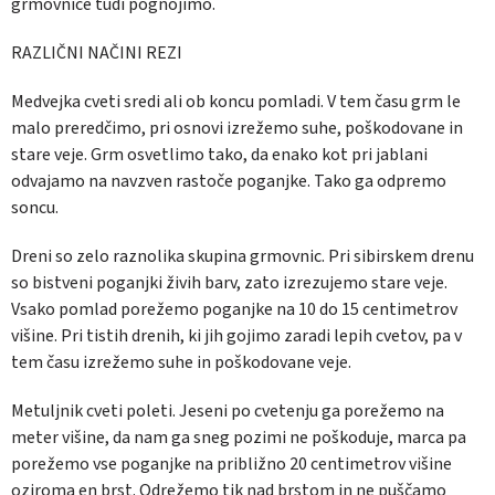
grmovnice tudi pognojimo.
RAZLIČNI NAČINI REZI
Medvejka cveti sredi ali ob koncu pomladi. V tem času grm le
malo preredčimo, pri osnovi izrežemo suhe, poškodovane in
stare veje. Grm osvetlimo tako, da enako kot pri jablani
odvajamo na navzven rastoče poganjke. Tako ga odpremo
soncu.
Dreni so zelo raznolika skupina grmovnic. Pri sibirskem drenu
so bistveni poganjki živih barv, zato izrezujemo stare veje.
Vsako pomlad porežemo poganjke na 10 do 15 centimetrov
višine. Pri tistih drenih, ki jih gojimo zaradi lepih cvetov, pa v
tem času izrežemo suhe in poškodovane veje.
Metuljnik cveti poleti. Jeseni po cvetenju ga porežemo na
meter višine, da nam ga sneg pozimi ne poškoduje, marca pa
porežemo vse poganjke na približno 20 centimetrov višine
oziroma en brst. Odrežemo tik nad brstom in ne puščamo