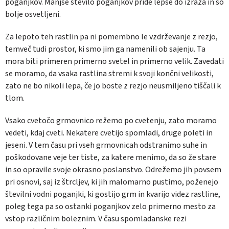
poganjkov. Manjše število poganjkov pride lepše do izraza in so
bolje osvetljeni.
Za lepoto teh rastlin pa ni pomembno le vzdrževanje z rezjo,
temveč tudi prostor, ki smo jim ga namenili ob sajenju. Ta
mora biti primeren primerno svetel in primerno velik. Zavedati
se moramo, da vsaka rastlina stremi k svoji končni velikosti,
zato ne bo nikoli lepa, če jo boste z rezjo neusmiljeno tiščali k
tlom.
Vsako cvetočo grmovnico režemo po cvetenju, zato moramo
vedeti, kdaj cveti. Nekatere cvetijo spomladi, druge poleti in
jeseni. V tem času pri vseh grmovnicah odstranimo suhe in
poškodovane veje ter tiste, za katere menimo, da so že stare
in so opravile svoje okrasno poslanstvo. Odrežemo jih povsem
pri osnovi, saj iz štrcljev, ki jih malomarno pustimo, poženejo
številni vodni poganjki, ki gostijo grm in kvarijo videz rastline,
poleg tega pa so ostanki poganjkov zelo primerno mesto za
vstop različnim boleznim. V času spomladanske rezi