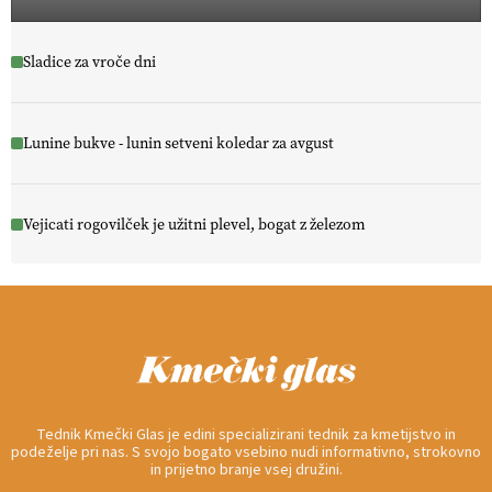
Sladice za vroče dni
Lunine bukve - lunin setveni koledar za avgust
Vejicati rogovilček je užitni plevel, bogat z železom
Tednik Kmečki Glas je edini specializirani tednik za kmetijstvo in
podeželje pri nas. S svojo bogato vsebino nudi informativno, strokovno
in prijetno branje vsej družini.