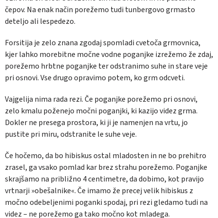
čepov. Na enak način porežemo tudi tunbergovo grmasto
deteljo ali lespedezo.
Forsitija je zelo znana zgodaj spomladi cvetoča grmovnica,
kjer lahko morebitne močne vodne poganjke izrežemo že zdaj,
porežemo hrbtne poganjke ter odstranimo suhe in stare veje
pri osnovi. Vse drugo opravimo potem, ko grm odcveti.
Vajgelija nima rada rezi. Če poganjke porežemo pri osnovi,
zelo kmalu poženejo močni poganjki, ki kazijo videz grma.
Dokler ne presega prostora, ki ji je namenjen na vrtu, jo
pustite pri miru, odstranite le suhe veje.
Če hočemo, da bo hibiskus ostal mladosten in ne bo prehitro
zrasel, ga vsako pomlad kar brez strahu porežemo. Poganjke
skrajšamo na približno 4 centimetre, da dobimo, kot pravijo
vrtnarji »obešalnike«. Če imamo že precej velik hibiskus z
močno odebeljenimi poganki spodaj, pri rezi gledamo tudi na
videz – ne porežemo ga tako močno kot mladega.