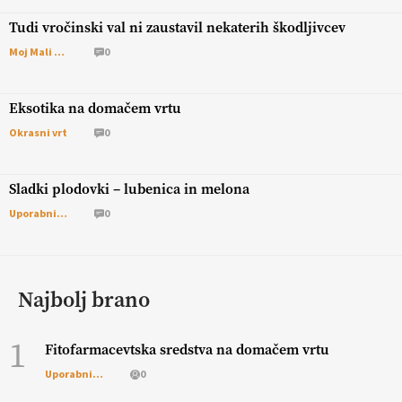
Tudi vročinski val ni zaustavil nekaterih škodljivcev
Moj Mali Svet
0
Eksotika na domačem vrtu
Okrasni vrt
0
Sladki plodovki – lubenica in melona
Uporabni vrt
0
Najbolj brano
1
Fitofarmacevtska sredstva na domačem vrtu
Uporabni vrt
0