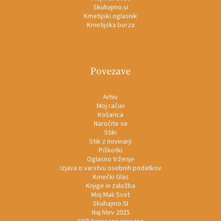
Skuhajmo.si
Kmetijski oglasnik
Kmetijska borza
Povezave
Arhiv
Moj račun
Košarica
Naročite se
Stiki
Stik z novinarji
Piškotki
Oglasno trženje
Izjava o varstvu osebnih podatkov
Kmečki Glas
Knjige in založba
Moj Mali Svet
Skuhajmo.SI
Naj hlev 2025