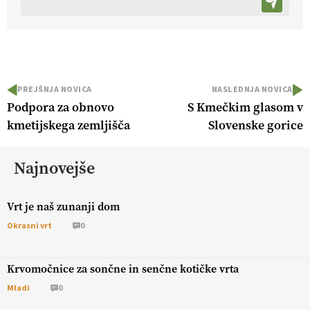
PREJŠNJA NOVICA
NASLEDNJA NOVICA
Podpora za obnovo
S Kmečkim glasom v
kmetijskega zemljišča
Slovenske gorice
Najnovejše
Vrt je naš zunanji dom
Okrasni vrt
0
Krvomočnice za sončne in senčne kotičke vrta
Mladi
0