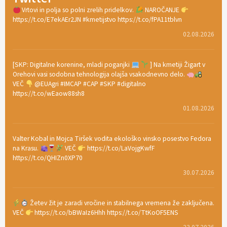
Vrtovi in polja so polni zrelih pridelkov.
NAROČANJE
https://t.co/E7ekAEr2JN #kmetijstvo https://t.co/fPA11tblvn
02.08.2026
[SKP: Digitalne korenine, mladi poganjki
] Na kmetiji Žigart v
Orehovi vasi sodobna tehnologija olajša vsakodnevno delo.
VEČ
@EUAgri #IMCAP #CAP #SKP #digitalno
https://t.co/wEaow88sh8
01.08.2026
Valter Kobal in Mojca Tiršek vodita ekološko vinsko posestvo Fedora
na Krasu.
VEČ
https://t.co/LaVojgKwfF
https://t.co/QHIZn0XP70
30.07.2026
Žetev žit je zaradi vročine in stabilnega vremena že zaključena.
VEČ
https://t.co/bBWaIz6Hhh https://t.co/TtKoOF5ENS