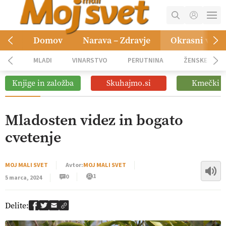
Digitalno od satelita do prašičjega
01:38
korita
MOJ RAČUN
Domov
Narava – Zdravje
Okrasni vrt
Digitalizacija z GPS navigacijo in
12:11
KOŠARICA
avtonomnimi sistemi
MLADI
VINARSTVO
PERUTNINA
ŽENSKE
NAROČITE SE
Pomagajmo družini Bregar po
Knjige in založba
Skuhajmo.si
Kmečki G
09:09
uničujočem požaru
OGLASNO TRŽENJE
Vročina in suša obremenjujeta
Mladosten videz in bogato
08:45
evropsko kmetijstvo
cvetenje
MOJ MALI SVET
Avtor:
MOJ MALI SVET
1
0
5 marca, 2024
Delite: