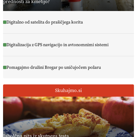
prednosti za kmetijo?
Digitalno od satelita do prašičjega korita
Digitalizacija z GPS navigacijo in avtonomnimi sistemi
Pomagajmo družini Bregar po uničujočem požaru
Skuhajmo.si
Jabolčna pita iz skutnega testa