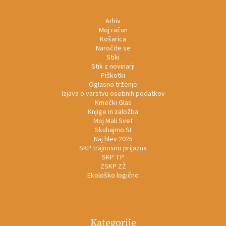
Arhiv
Moj račun
Košarica
Naročite se
Stiki
Stik z novinarji
Piškotki
Oglasno trženje
Izjava o varstvu osebnih podatkov
Kmečki Glas
Knjige in založba
Moj Mali Svet
Skuhajmo.SI
Naj hlev 2025
SKP trajnosno prijazna
SKP TP
ZSKP ZŽ
Ekološko logično
Kategorije