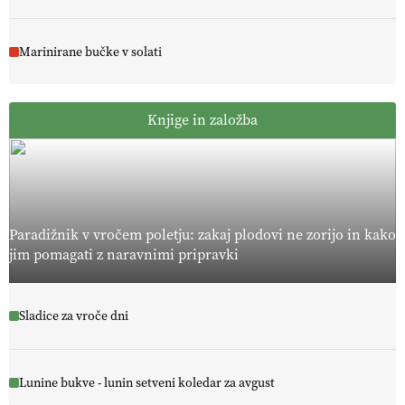
Marinirane bučke v solati
Knjige in založba
Paradižnik v vročem poletju: zakaj plodovi ne zorijo in kako
jim pomagati z naravnimi pripravki
Sladice za vroče dni
Lunine bukve - lunin setveni koledar za avgust