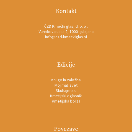
Kontakt
ČZD Kmečki glas, d. o. o .
Vurnikova ulica 2, 1000 Ljubljana
info@czd-kmeckiglas.si
Edicije
Knjige in založba
Moj mali svet
Skuhajmo.si
Kmetijski oglasnik
Kmetijska borza
Povezave