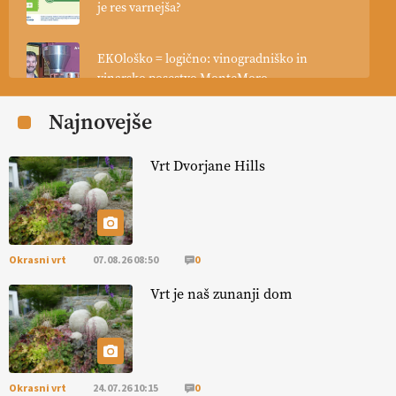
je res varnejša?
EKOloško = logično: vinogradniško in
vinarsko posestvo MonteMoro
Najnovejše
EKOloško = logično: ekološka kmetija
KURNIK
Vrt Dvorjane Hills
EKOloško = logično: ekološka kmetija
HOMAR
Okrasni vrt
07.08.26 08:50
0
EKOloško = logično: VLOG Ekološko
kmetijstvo brez škropljenja?
Vrt je naš zunanji dom
EKOloško = logično: ekološka kmetija
ALTENBAHER
Okrasni vrt
24.07.26 10:15
0