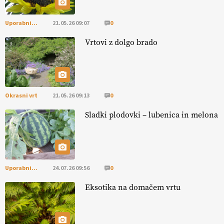
Uporabni vrt
21.05.26 09:07
0
EKOloško = logično: ekološka kmetija PR'
RAKARI
Vrtovi z dolgo brado
Okrasni vrt
21.05.26 09:13
0
Sladki plodovki – lubenica in melona
Uporabni vrt
24.07.26 09:56
0
Eksotika na domačem vrtu