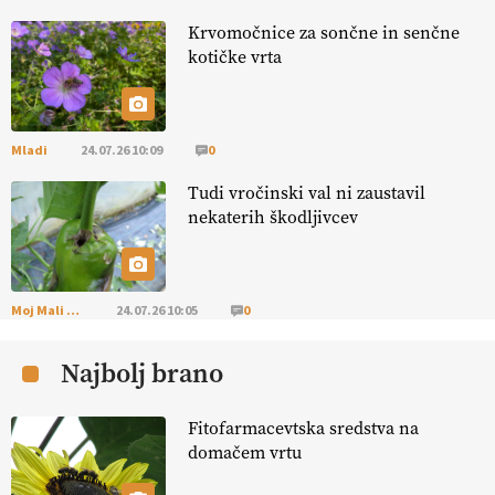
EKOloško = logično: ekološko oljarstvo
Krvomočnice za sončne in senčne
MORGAN
kotičke vrta
EKOloško = logično: ekološka kmetija
FREŠER
Mladi
24.07.26 10:09
0
Tudi vročinski val ni zaustavil
KMETIJSKA LIGA PRVAKOV: POMLADITEV
nekaterih škodljivcev
KMETIJSKE EKIPE
KMETIJSKA LIGA PRVAKOV: UKRAJINA vs.
EVROPA
Moj Mali Svet
24.07.26 10:05
0
Najbolj brano
EKOloško = logično: ekološka kmetija
B'ZGAR
Fitofarmacevtska sredstva na
domačem vrtu
EKOloško = logično: VLOG Okus je
pomembnejši od izgleda