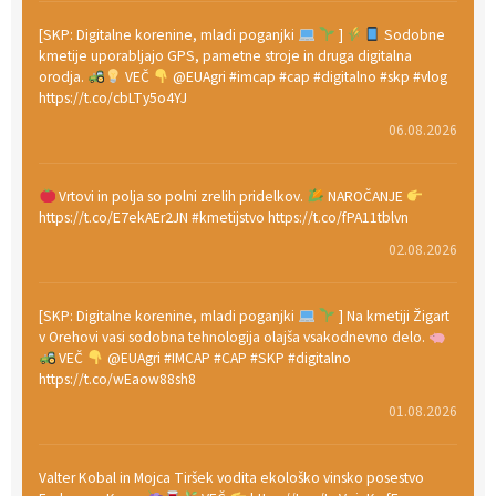
[SKP: Digitalne korenine, mladi poganjki
]
Sodobne
kmetije uporabljajo GPS, pametne stroje in druga digitalna
orodja.
VEČ
@EUAgri #imcap #cap #digitalno #skp #vlog
https://t.co/cbLTy5o4YJ
06.08.2026
Vrtovi in polja so polni zrelih pridelkov.
NAROČANJE
https://t.co/E7ekAEr2JN #kmetijstvo https://t.co/fPA11tblvn
02.08.2026
[SKP: Digitalne korenine, mladi poganjki
] Na kmetiji Žigart
v Orehovi vasi sodobna tehnologija olajša vsakodnevno delo.
VEČ
@EUAgri #IMCAP #CAP #SKP #digitalno
https://t.co/wEaow88sh8
01.08.2026
Valter Kobal in Mojca Tiršek vodita ekološko vinsko posestvo