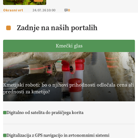
Okrasni vrt
24.07.26 10:00
0
Zadnje na naših portalih
Kmečki glas
Kmetijski roboti: bo o njihovi prihodnosti odločala cena ali
prednosti za kmetijo?
Digitalno od satelita do prašičjega korita
Digitalizacija z GPS navigacijo in avtonomnimi sistemi