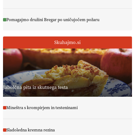
Pomagajmo družini Bregar po uničujočem požaru
Skuhajmo.si
Jabolčna pita iz skutnega testa
Mineštra s krompirjem in testeninami
Sladoledna kremna rezina