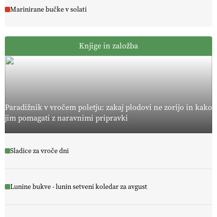
Marinirane bučke v solati
Knjige in založba
Paradižnik v vročem poletju: zakaj plodovi ne zorijo in kako
jim pomagati z naravnimi pripravki
Sladice za vroče dni
Lunine bukve - lunin setveni koledar za avgust