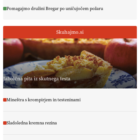
Pomagajmo družini Bregar po uničujočem požaru
Skuhajmo.si
Jabolčna pita iz skutnega testa
Mineštra s krompirjem in testeninami
Sladoledna kremna rezina