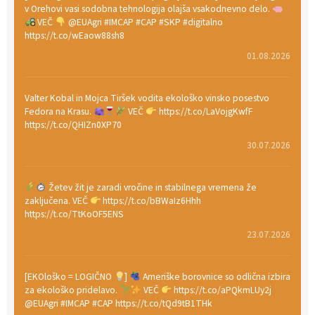
v Orehovi vasi sodobna tehnologija olajša vsakodnevno delo.
VEČ
@EUAgri #IMCAP #CAP #SKP #digitalno
https://t.co/wEaow88sh8
01.08.2026
Valter Kobal in Mojca Tiršek vodita ekološko vinsko posestvo
Fedora na Krasu.
VEČ
https://t.co/LaVojgKwfF
https://t.co/QHIZn0XP70
30.07.2026
Žetev žit je zaradi vročine in stabilnega vremena že
zaključena. VEČ
https://t.co/bBWaIz6Hhh
https://t.co/TtKoOF5ENS
23.07.2026
[EKOloško = LOGIČNO
]
Ameriške borovnice so odlična izbira
za ekološko pridelavo.
VEČ
https://t.co/aPQkmLUy2j
@EUAgri #IMCAP #CAP https://t.co/tQd9tB1THk