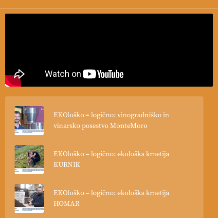
pridelava aronije
v dobrem desetletju zrasla v uspešno
kmetijsko in podjetniško zgodbo.
VEČ
https://t.co/EulJoSBYMi @EUAgri #IMCAP #CAP
https://t.co/xp1oihBDaJ
13.07.2026
[EKOloško = LOGIČNO
]
Ekološka vina so vse bolj iskana
doma in v tujini
. Zato je ekološka pridelava odlična priložnost
za slovenske vinarje
. VEČ
https://t.co/XAe9EbeAbK
@EUAgri #IMCAP #CAP https://t.co/01qpoeLyNP
EKOloško = logično: vinogradniško in
13.07.2026
vinarsko posestvo MonteMoro
[EKOloško = LOGIČNO
] Mladi
so ključni za prihodnost
kmetijstva in uspešno prenovo kmetij
. VEČ
EKOloško = logično: ekološka kmetija
https://t.co/RRn8unbwXp @EUAgri #IMCAP #CAP
KURNIK
https://t.co/mnLHFv2VuP
13.07.2026
EKOloško = logično: ekološka kmetija
HOMAR
[EKOloško = LOGIČNO
]
Ekološka reja kokoši skrbi za