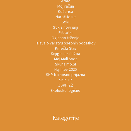
Arhiv
Moj račun
Košarica
Naročite se
Stiki
Stik z novinarji
Piškotki
Oglasno trženje
Izjava o varstvu osebnih podatkov
Kmečki Glas
Knjige in založba
Moj Mali Svet
Skuhajmo.SI
Naj hlev 2025
SKP trajnosno prijazna
SKP TP
ZSKP ZŽ
Ekološko logično
Kategorije