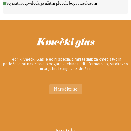
Vejicati rogovilček je užitni plevel, bogat z železom
Tednik Kmečki Glas je edini specializirani tednik za kmetijstvo in
podeželje pri nas. S svojo bogato vsebino nudi informativno, strokovno
in prijetno branje vsej družini.
Naročite se
Kontakt