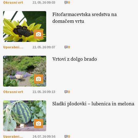
Okrasni vrt
21.05.26 09:03
0
Savinjčani proti predlaganim zadrževalnikom
Fitofarmacevtska sredstva na
domačem vrtu
Uporabni vrt
21.05.26 09:07
0
Vrtovi z dolgo brado
Okrasni vrt
21.05.26 09:13
0
Sladki plodovki – lubenica in melona
Uporabni vrt
24.07.26 09:56
0