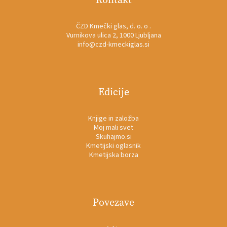
ČZD Kmečki glas, d. o. o .
Vurnikova ulica 2, 1000 Ljubljana
info@czd-kmeckiglas.si
Edicije
Knjige in založba
Moj mali svet
Skuhajmo.si
Kmetijski oglasnik
Kmetijska borza
Povezave