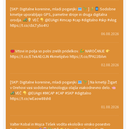
[SKP: Digitalne korenine, mladi poganjki
]
Sodobne
kmetije uporabljajo GPS, pametne stroje in druga digitalna
orodja.
VEČ
@EUAgri #imcap #cap #digitalno #skp #vlog
https://t.co/cbLTy5o4YJ
06.08.2026
Vrtovi in polja so polni zrelih pridelkov.
NAROČANJE
https://t.co/E7ekAEr2JN #kmetijstvo https://t.co/fPA11tblvn
02.08.2026
[SKP: Digitalne korenine, mladi poganjki
] Na kmetiji Žigart
v Orehovi vasi sodobna tehnologija olajša vsakodnevno delo.
VEČ
@EUAgri #IMCAP #CAP #SKP #digitalno
https://t.co/wEaow88sh8
01.08.2026
Valter Kobal in Mojca Tiršek vodita ekološko vinsko posestvo