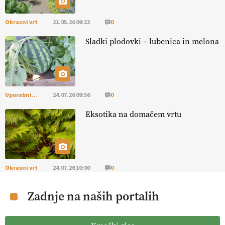
Okrasni vrt
21.05.26 09:13
0
Sladki plodovki – lubenica in melona
Uporabni vrt
24.07.26 09:56
0
Eksotika na domačem vrtu
Okrasni vrt
24.07.26 10:00
0
Zadnje na naših portalih