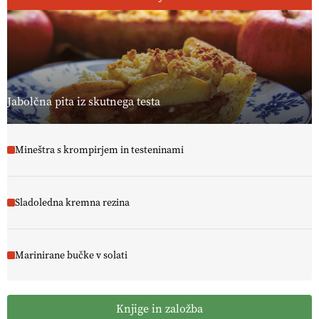
Jabolčna pita iz skutnega testa
Mineštra s krompirjem in testeninami
Sladoledna kremna rezina
Marinirane bučke v solati
Knjige in založba