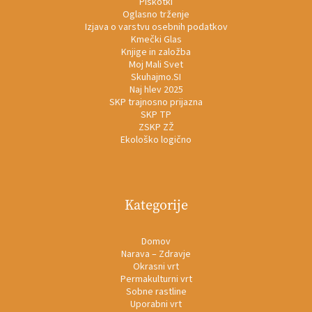
Piškotki
Oglasno trženje
Izjava o varstvu osebnih podatkov
Kmečki Glas
Knjige in založba
Moj Mali Svet
Skuhajmo.SI
Naj hlev 2025
SKP trajnosno prijazna
SKP TP
ZSKP ZŽ
Ekološko logično
Kategorije
Domov
Narava – Zdravje
Okrasni vrt
Permakulturni vrt
Sobne rastline
Uporabni vrt