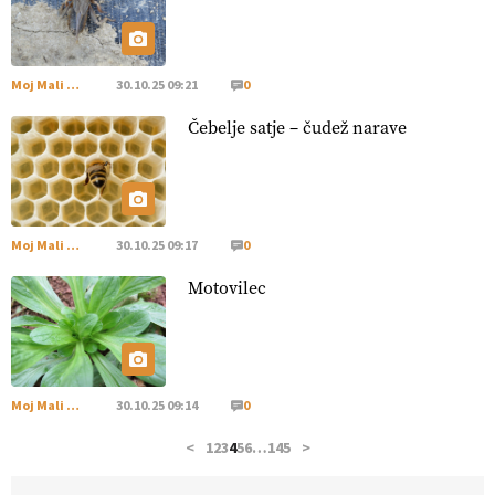
hrane, ampak tudi način njene pridelave
. VEČ
https://t.co/bKGeI4ZcNi @EUAgri #imcap #cap #blog
https://t.co/2sllAmcKwG
14.07.2026
Moj Mali Svet
30.10.25 09:21
0
Čebelje satje – čudež narave
[EKOloško = LOGIČNO
]
Kakovostna ekološka semena in
prilagojene sorte
so temelj uspešne ekološke pridelave.
VEČ
https://t.co/OQSsax7l8V @EUAgri #IMCAP #CAP
https://t.co/PAL0zlhVia
13.07.2026
Moj Mali Svet
30.10.25 09:17
0
Motovilec
[EKOloško = LOGIČNO
]
Na kmetiji Polone Ratajc je
pridelava aronije
v dobrem desetletju zrasla v uspešno
kmetijsko in podjetniško zgodbo.
VEČ
https://t.co/EulJoSBYMi @EUAgri #IMCAP #CAP
https://t.co/xp1oihBDaJ
Moj Mali Svet
30.10.25 09:14
0
13.07.2026
<
1
2
3
4
5
6
…
145
>
[EKOloško = LOGIČNO
]
Ekološka vina so vse bolj iskana