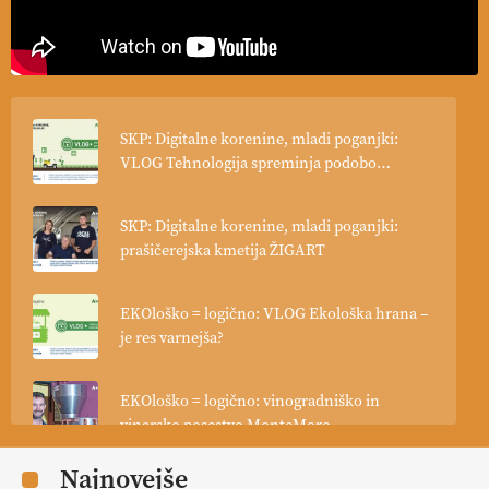
SKP: Digitalne korenine, mladi poganjki:
VLOG Tehnologija spreminja podobo
kmetijstva
SKP: Digitalne korenine, mladi poganjki:
prašičerejska kmetija ŽIGART
EKOloško = logično: VLOG Ekološka hrana –
je res varnejša?
EKOloško = logično: vinogradniško in
vinarsko posestvo MonteMoro
Najnovejše
EKOloško = logično: ekološka kmetija