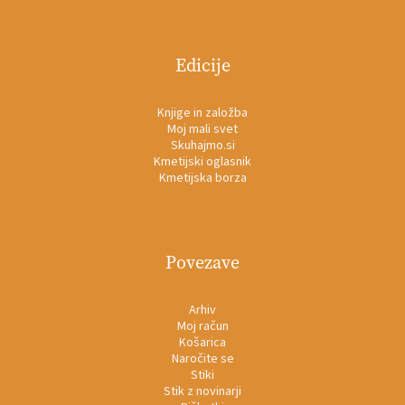
Edicije
Knjige in založba
Moj mali svet
Skuhajmo.si
Kmetijski oglasnik
Kmetijska borza
Povezave
Arhiv
Moj račun
Košarica
Naročite se
Stiki
Stik z novinarji