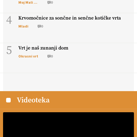
Moj Mali Svet
0
4
Krvomočnice za sončne in senčne kotičke vrta
Mladi
0
5
Vrt je naš zunanji dom
Okrasni vrt
0
Videoteka