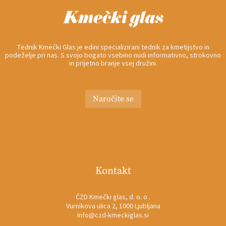
Tednik Kmečki Glas je edini specializirani tednik za kmetijstvo in
podeželje pri nas. S svojo bogato vsebino nudi informativno, strokovno
in prijetno branje vsej družini.
Naročite se
Kontakt
ČZD Kmečki glas, d. o. o .
Vurnikova ulica 2, 1000 Ljubljana
info@czd-kmeckiglas.si