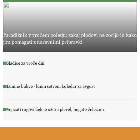
Paradižnik v vročem poletju: zakaj plodovi ne zorijo in kako
jim pomagati z naravnimi pripravki
Sladice za vroče dni
Lunine bukve - lunin setveni koledar za avgust
Vejicati rogovilček je užitni plevel, bogat z železom