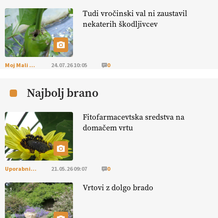
Tudi vročinski val ni zaustavil
KMETIJSKA LIGA PRVAKOV: POMLADITEV
nekaterih škodljivcev
KMETIJSKE EKIPE
KMETIJSKA LIGA PRVAKOV: UKRAJINA vs.
EVROPA
Moj Mali Svet
24.07.26 10:05
0
Najbolj brano
EKOloško = logično: ekološka kmetija
B'ZGAR
Fitofarmacevtska sredstva na
domačem vrtu
EKOloško = logično: VLOG Okus je
pomembnejši od izgleda
Uporabni vrt
21.05.26 09:07
0
EKOloško = logično: ekološka kmetija PR'
RAKARI
Vrtovi z dolgo brado