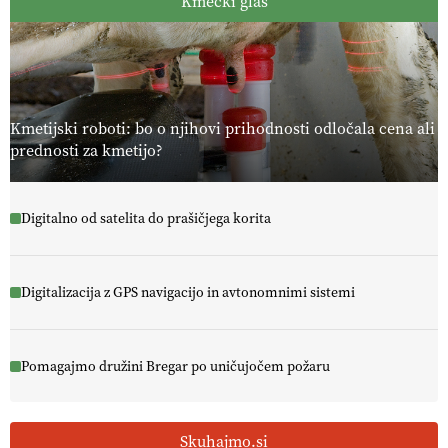
Kmečki glas
Kmetijski roboti: bo o njihovi prihodnosti odločala cena ali
prednosti za kmetijo?
Digitalno od satelita do prašičjega korita
Digitalizacija z GPS navigacijo in avtonomnimi sistemi
Pomagajmo družini Bregar po uničujočem požaru
Skuhajmo.si