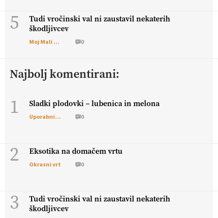
5
Tudi vročinski val ni zaustavil nekaterih
škodljivcev
Moj Mali Svet
0
Najbolj komentirani:
1
Sladki plodovki – lubenica in melona
Uporabni vrt
0
2
Eksotika na domačem vrtu
Okrasni vrt
0
3
Tudi vročinski val ni zaustavil nekaterih
škodljivcev