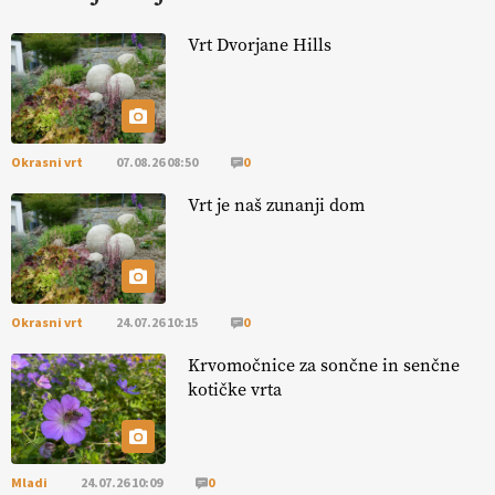
KURNIK
Vrt Dvorjane Hills
EKOloško = logično: ekološka kmetija
HOMAR
Okrasni vrt
07.08.26 08:50
0
EKOloško = logično: VLOG Ekološko
kmetijstvo brez škropljenja?
Vrt je naš zunanji dom
EKOloško = logično: ekološka kmetija
ALTENBAHER
Okrasni vrt
24.07.26 10:15
0
EKOloško = logično: ekološko oljarstvo
Krvomočnice za sončne in senčne
MORGAN
kotičke vrta
EKOloško = logično: ekološka kmetija
FREŠER
Mladi
24.07.26 10:09
0