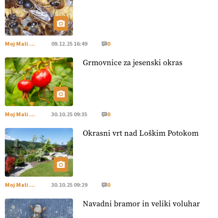
[EKOloško = LOGIČNO
]
Poleti pridelek rešujejo zdrava tla
in vlaga.
VEČ
https://t.co/qmMX2yevum @EUAgri #IMCAP
#CAP https://t.co/dDwsipE645
Moj Mali Svet
09.12.25 16:49
0
15.07.2026
Grmovnice za jesenski okras
[EKOloško = LOGIČNO
]
Mulčer
– naravna pot do zdravih
tal
. VEČ
https://t.co/J7RkeaYpYu @EUAgri #IMCAP #CAP
https://t.co/RVG0FzcQN6
14.07.2026
Moj Mali Svet
30.10.25 09:35
0
Okrasni vrt nad Loškim Potokom
[EKOloško = LOGIČNO
] Zdravje rastlin je ključno za
prehransko varnost,
okolje in kakovost življenja. VEČ
https://t.co/K0USFPJ5fJ @EUAgri #IMCAP #CAP
https://t.co/vcHhoOixHy
14.07.2026
Moj Mali Svet
30.10.25 09:29
0
Navadni bramor in veliki voluhar
[EKOloško = LOGIČNO
]
Danes ni pomembna le količina