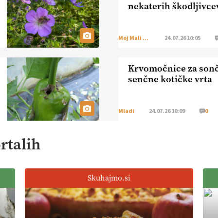
nekaterih škodljivce
Moj Mali Svet
24.07.26 10:05
Krvomočnice za sonč
senčne kotičke vrta
Mladi
24.07.26 10:09
0
rtalih
Skuhajmo.si