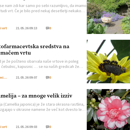
se nam zdi kar samo po sebi razumljivo, da imamo
 tudi vrt. Če je bilo pred nekaj desetletji nekako
o živeti v bloku v mestu, se zdaj vse bolj
mo pomena vrta. To je del narave, ki ga imamo
ob sebi, kar je še posebej koristno med tednom,
i vrt
21.05.26 09:13
0
gosto nimamo […]
tofarmacevtska sredstva na
omačem vrtu
 je že pošteno obarvala naše vrtove in poleg
, čebulnic, kapusnic … se na naših gredicah že
ajo tudi zelišča in okrasne rastline. Skupaj z
 rastlinsko pestrostjo pa se na naše vrtove
Uporabni vrt
21.05.26 09:07
0
jo tudi različne bolezni, škodljivci ter tudi pleveli,
 bomo čez leto omejevali tako s posrednimi kot z
ednimi ukrepi. […]
melija – za mnoge velik izziv
a (Camellia japonica) je že stara okrasna rastlina,
 vzgajajo v okrasne namene že več kot dvesto let.
emno zeleni, bleščeči, kožnati listi so lep okras
i tudi takrat, ko ne cveti. Cvetovi so veliki,
ni ali polnjeni. Popki se pojavijo že ob koncu
i vrt
21.05.26 09:03
0