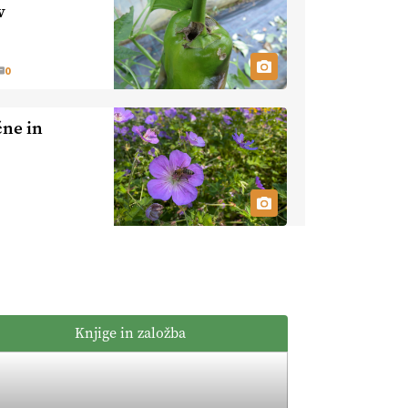
kmetijstvo brez
v
EKOloško =
škropljenja?
logično: ekološka
kmetija
0
ALTENBAHER
EKOloško =
logično:
ne in
ekološko
oljarstvo
EKOloško =
MORGAN
logično: ekološka
kmetija FREŠER
KMETIJSKA
LIGA PRVAKOV:
POMLADITEV
KMETIJSKE
KMETIJSKA
EKIPE
LIGA PRVAKOV:
Knjige in založba
UKRAJINA vs.
EVROPA
EKOloško =
logično: ekološka