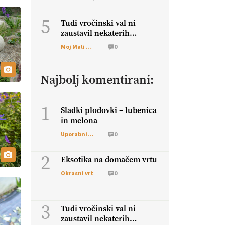
5
Tudi vročinski val ni
zaustavil nekaterih
škodljivcev
Moj Mali Svet
0
Najbolj komentirani:
1
Sladki plodovki – lubenica
in melona
Uporabni vrt
0
2
Eksotika na domačem vrtu
Okrasni vrt
0
3
Tudi vročinski val ni
zaustavil nekaterih