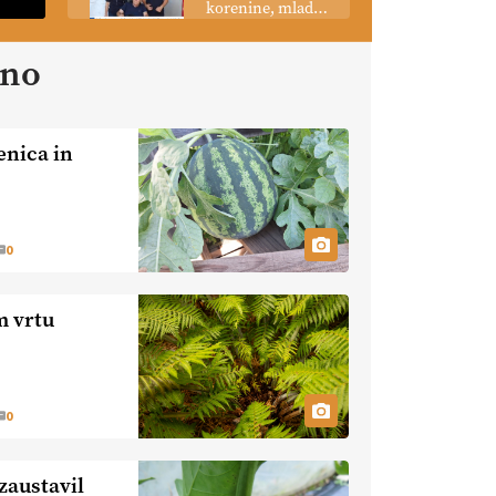
korenine, mladi
podobo
poganjki:
kmetijstva
prašičerejska
ano
EKOloško =
kmetija ŽIGART
logično: VLOG
Ekološka hrana –
je res varnejša?
enica in
EKOloško =
logično:
vinogradniško in
vinarsko
EKOloško =
0
posestvo
logično: ekološka
MonteMoro
kmetija KURNIK
m vrtu
EKOloško =
logično: ekološka
kmetija HOMAR
0
EKOloško =
logično: VLOG
Ekološko
 zaustavil