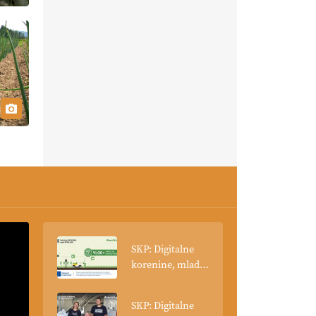
SKP: Digitalne
korenine, mladi
poganjki: VLOG
Tehnologija
SKP: Digitalne
spreminja