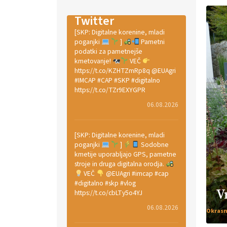
Twitter
[SKP: Digitalne korenine, mladi
poganjki
]
Pametni
podatki za pametnejše
kmetovanje!
VEČ
https://t.co/KZHTZmRp8q @EUAgri
#IMCAP #CAP #SKP #digitalno
https://t.co/TZr9EXYGPR
06.08.2026
[SKP: Digitalne korenine, mladi
poganjki
]
Sodobne
kmetije uporabljajo GPS, pametne
stroje in druga digitalna orodja.
VEČ
@EUAgri #imcap #cap
#digitalno #skp #vlog
V
https://t.co/cbLTy5o4YJ
06.08.2026