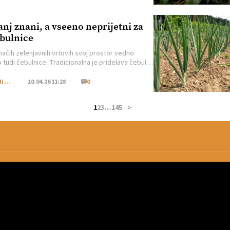
a, odpirajo pa se v zimskem času. Cveti v […]
nj znani, a vseeno neprijetni za
bulnice
ačih zelenjavnih vrtovih svoj prostor vedno
o tudi čebulnice. Tradicionalna je pridelava čebule
na, v zadnjih letih, pa se vse pogosteje odločamo
a pridelavo pora in šalotke. Pridelavo česna
Moj Mali Svet
10.04.26 11:28
0
emo iz strokov česna, ki jih posadimo jeseni ali
 spomladi. Posevke šalotke zasnujemo iz manjših
1
2
3
…
145
>
ali z rezjo večjih šalotk, posevke […]