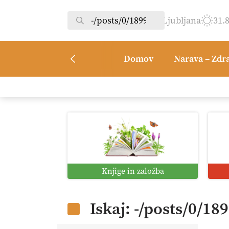
Ljubljana
31.
Domov
Narava – Zdr
Knjige in založba
Iskaj: -/posts/0/18