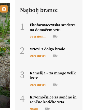
Najbolj brano:
1
Fitofarmacevtska sredstva
na domačem vrtu
Uporabni vrt
0
2
Vrtovi z dolgo brado
Okrasni vrt
0
3
Kamelija – za mnoge velik
izziv
Okrasni vrt
0
4
Krvomočnice za sončne in
senčne kotičke vrta
Mladi
0