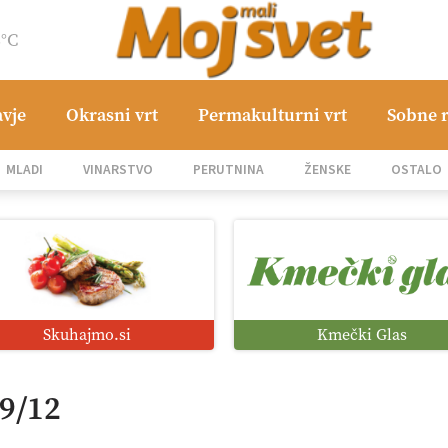
8°C
avje
Okrasni vrt
Permakulturni vrt
Sobne r
MLADI
VINARSTVO
PERUTNINA
ŽENSKE
OSTALO
Skuhajmo.si
Kmečki Glas
99/12