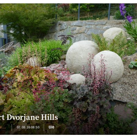
rt Dvorjane Hills
Okrasni vrt
07.08.26 08:50
0