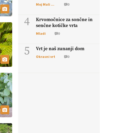
škodljivcev
Moj Mali Svet
0
4
Krvomočnice za sončne in
senčne kotičke vrta
Mladi
0
5
Vrt je naš zunanji dom
Okrasni vrt
0