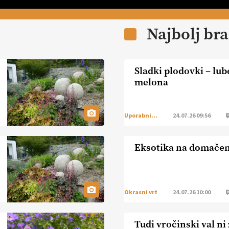
Najbolj br
Sladki plodovki – lub
melona
Uporabni vrt
24.07.26 09:56
Eksotika na domače
Okrasni vrt
24.07.26 10:00
Tudi vročinski val ni