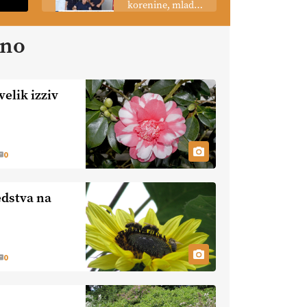
korenine, mladi
podobo
poganjki:
kmetijstva
prašičerejska
ano
EKOloško =
kmetija ŽIGART
logično: VLOG
Ekološka hrana –
je res varnejša?
elik izziv
EKOloško =
logično:
vinogradniško in
vinarsko
EKOloško =
0
posestvo
logično: ekološka
MonteMoro
kmetija KURNIK
edstva na
EKOloško =
logično: ekološka
kmetija HOMAR
0
EKOloško =
logično: VLOG
Ekološko