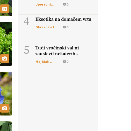
Uporabni vrt
0
4
Eksotika na domačem vrtu
Okrasni vrt
0
5
Tudi vročinski val ni
zaustavil nekaterih
škodljivcev
Moj Mali Svet
0