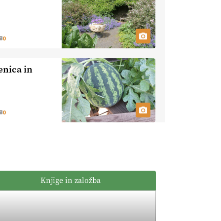
kmetijstvo brez
EKOloško =
škropljenja?
logično: ekološka
kmetija
0
ALTENBAHER
EKOloško =
logično:
enica in
ekološko
oljarstvo
EKOloško =
MORGAN
logično: ekološka
kmetija FREŠER
0
KMETIJSKA
LIGA PRVAKOV:
POMLADITEV
KMETIJSKE
KMETIJSKA
EKIPE
LIGA PRVAKOV:
Knjige in založba
UKRAJINA vs.
EVROPA
EKOloško =
logično: ekološka