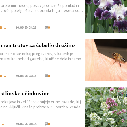
je prelomni mesec; poslavlja se sveža pomlad in
a vroče poletje. Glavna opravila tega meseca so
je, gnojenje, okopavanje in zatiranje plevela. Če
o v tem času rastline obolevati in posamezni
ki ali celi grmi odmirajo, potem je lahko eden od
Moj Mali Svet
20.06.25 08:22
0
v tudi pomanjkanje hranil ali pa vode. Majhne
hranilnih snovi in vode […]
men trotov za čebeljo družino
ci imamo kar nekaj pregovorov, v katerih je
n trot kot nebodigatreba, ki nič ne dela in samo
 na primer: Je kdaj za delo vprašal trot čebelo?
kot čebela, len kot trot! Toda v resnici imajo tudi
pomembno vlogo, saj bi bil brez njih obstoj čebelje
Moj Mali Svet
20.06.25 08:18
0
e ogrožen. V čebeljem panju so […]
stlinske učinkovine
zelenjava in zelišča vsebujejo vrtne zaklade, ki jih
selno vključili v našo prehrano in uporabo. Vendar
 vedeti, kako in na kaj rastline delujejo. To
 da bi morali poznati različne sestavine rastlin.
stlinah poznamo dve vrsti metabolizma (presnove):
Narava - Zdravje
20.06.25 08:14
0