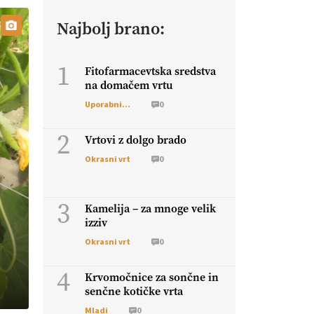
Najbolj brano:
1
Fitofarmacevtska sredstva
na domačem vrtu
Uporabni vrt
0
2
Vrtovi z dolgo brado
Okrasni vrt
0
3
Kamelija – za mnoge velik
izziv
Okrasni vrt
0
4
Krvomočnice za sončne in
senčne kotičke vrta
Mladi
0