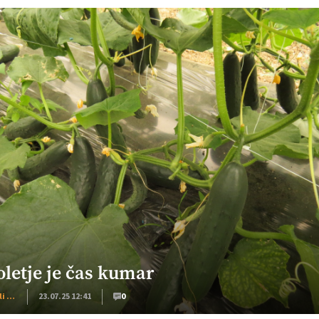
oletje je čas kumar
Moj Mali Svet
23.07.25 12:41
0