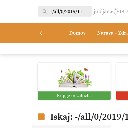
Ljubljana
19.
Domov
Narava – Zdr
Knjige in založba
Iskaj: -/all/0/2019/