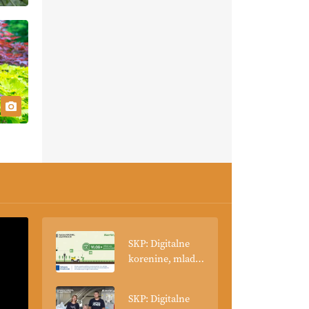
SKP: Digitalne
korenine, mladi
poganjki: VLOG
Tehnologija
SKP: Digitalne
spreminja