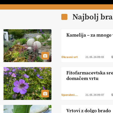
Najbolj br
Kamelija – za mnoge v
Okrasni vrt
21.05.26 09:03
Fitofarmacevtska sr
domačem vrtu
Uporabni vrt
21.05.26 09:07
Vrtovi z dolgo brado