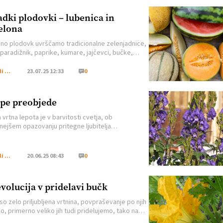
adki plodovki – lubenica in
elona
ino plodovk uvrščamo tradicionalne zelenjadnice,
 paradižnik, paprike, kumare, jajčevci, bučke,
aštetih pa tudi rastline, ki jih uporabljamo kot
n ne kot zelenjavo. V mislih imam lubenico (Citrulus
Moj Mali Svet
23.07.25 12:33
0
s) in melono (Cucumis melo). Obe gojimo zaradi
plodov (buč) poleti. Osvežilni ohlajeni plodovi so
vir antioksidantov, melone vsebujejo
pe preobjede
roten, lubenice […]
 vrtna lepota je v barvitosti cvetja, ob
nejšem opazovanju pritegne ljubitelja
nljiva oblika cvetov, vredno pa je tudi pomisliti
or ljudskega imena, če že pustimo ob strani za
re pretežko strokovno poimenovanje (Aconitum).
Moj Mali Svet
20.06.25 08:43
0
 lastne varnosti pa nikakor ne smemo zanemariti
ih alkaloidov, ki jih vsebuje rastlina. Uživajmo
e v njihovi lepoti, […]
volucija v pridelavi bučk
so zelo priljubljena vrtnina, povpraševanje po njih
ko, primerno veliko jih tudi pridelujemo, tako na
 vrtovih kot pri profesionalnih vrtnarjih. Bučke