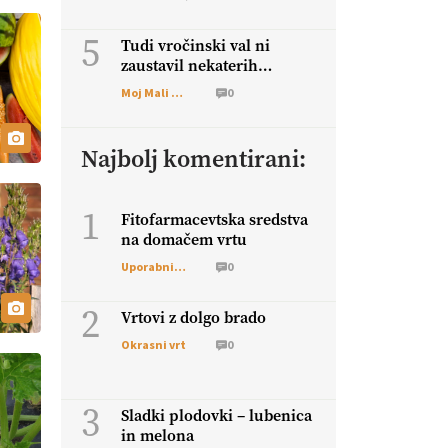
5
Tudi vročinski val ni
zaustavil nekaterih
škodljivcev
Moj Mali Svet
0
Najbolj komentirani:
1
Fitofarmacevtska sredstva
na domačem vrtu
Uporabni vrt
0
2
Vrtovi z dolgo brado
Okrasni vrt
0
3
Sladki plodovki – lubenica
in melona