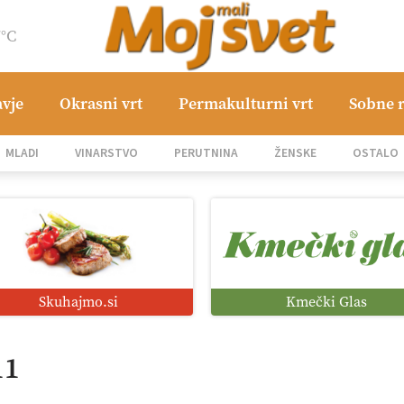
7°C
avje
Okrasni vrt
Permakulturni vrt
Sobne r
MLADI
VINARSTVO
PERUTNINA
ŽENSKE
OSTALO
Skuhajmo.si
Kmečki Glas
11