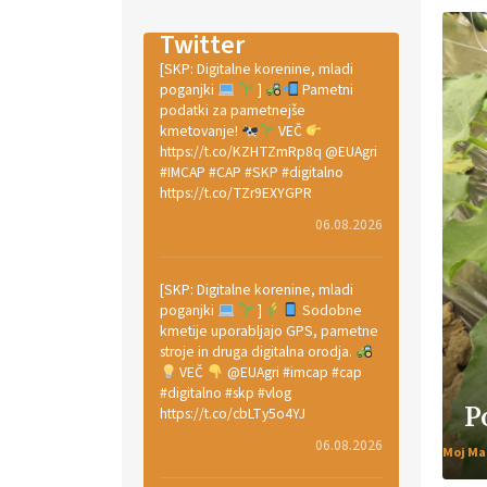
Twitter
[SKP: Digitalne korenine, mladi
poganjki
]
Pametni
podatki za pametnejše
kmetovanje!
VEČ
https://t.co/KZHTZmRp8q @EUAgri
#IMCAP #CAP #SKP #digitalno
https://t.co/TZr9EXYGPR
06.08.2026
[SKP: Digitalne korenine, mladi
poganjki
]
Sodobne
kmetije uporabljajo GPS, pametne
stroje in druga digitalna orodja.
VEČ
@EUAgri #imcap #cap
#digitalno #skp #vlog
P
https://t.co/cbLTy5o4YJ
06.08.2026