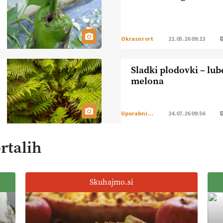
Okrasni vrt
21.05.26 09:13
Sladki plodovki – lub
melona
Uporabni vrt
24.07.26 09:56
rtalih
Skuhajmo.si